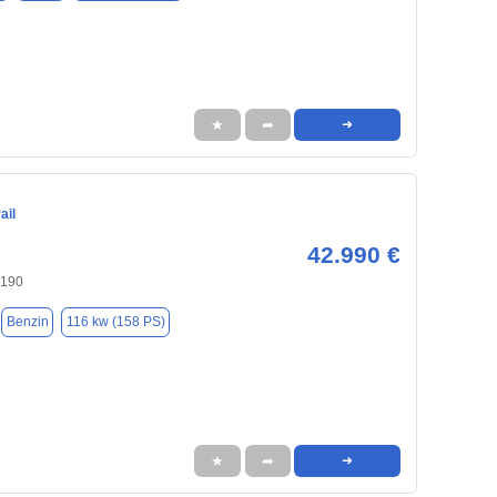
★
➦
➜
ail
42.990 €
0190
Benzin
116 kw (158 PS)
★
➦
➜