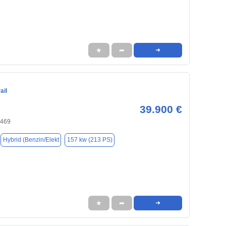
★
➦
➜
ail
39.900 €
0469
Hybrid (Benzin/Elekt
157 kw (213 PS)
★
➦
➜