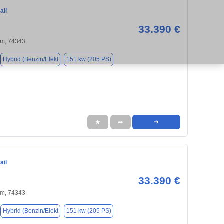
ail
33.390 €
m, 74343
Hybrid (Benzin/Elekt
151 kw (205 PS)
★
➦
➜
ail
33.390 €
m, 74343
Hybrid (Benzin/Elekt
151 kw (205 PS)