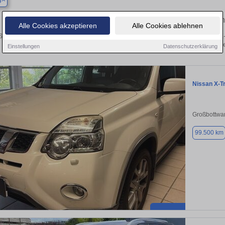
g
Finden Sie in Asperg Ihren gebrauch
Alle Cookies akzeptieren
Alle Cookies ablehnen
ie in Asperg einen Nissan X-Trail Gebrauchtwagen? Entdecken Sie gebrauchte X-
von privat und vom Händle
Einstellungen
Datenschutzerklärung
Nissan X-Tr
Großbottwa
99.500 km