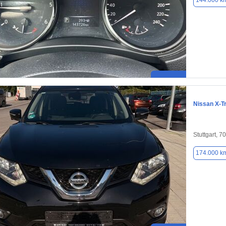
144.000 k
Nissan X-Tr
Stuttgart, 7
174.000 k