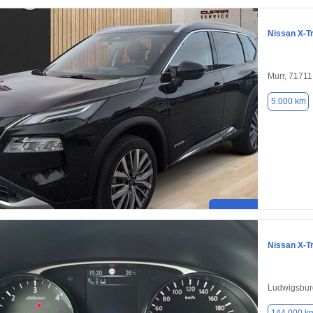
Nissan X-Tr
Murr, 71711
5.000 km
Nissan X-Tr
Ludwigsbur