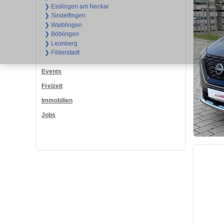
❯ Esslingen am Neckar
❯ Sindelfingen
❯ Waiblingen
❯ Böblingen
❯ Leonberg
❯ Filderstadt
Events
Freizeit
Immobilien
Jobs