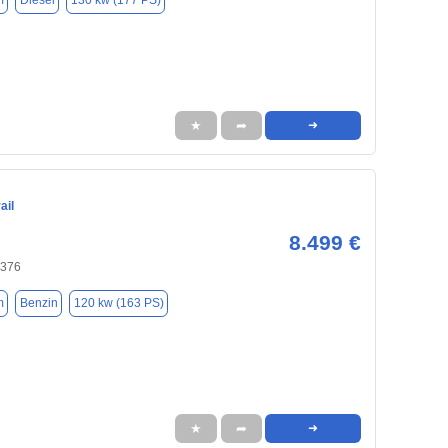
m
Diesel
130 kw (177 PS)
★
➦
➜
ail
8.499 €
0376
m
Benzin
120 kw (163 PS)
★
➦
➜