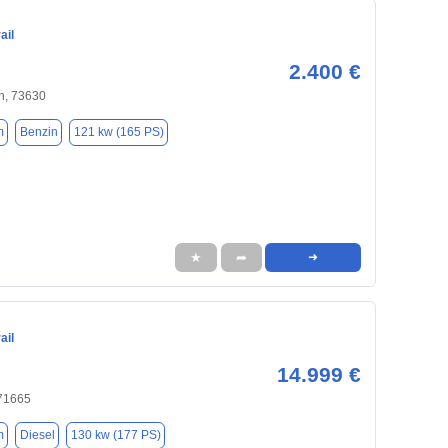
ail
2.400 €
n, 73630
m
Benzin
121 kw (165 PS)
★
➦
➜
ail
14.999 €
 71665
m
Diesel
130 kw (177 PS)