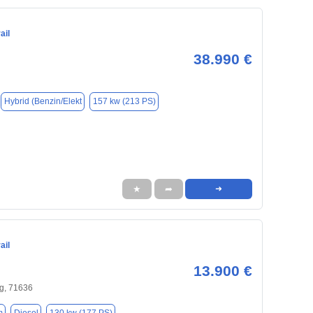
ail
38.990 €
Hybrid (Benzin/Elekt
157 kw (213 PS)
★
➦
➜
ail
13.900 €
g, 71636