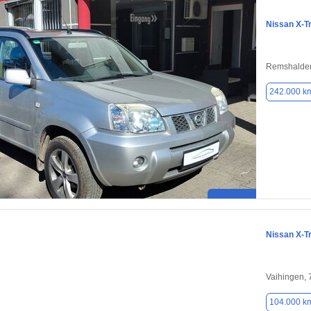
Nissan X-Tr
Remshalde
242.000 k
Nissan X-Tr
Vaihingen,
104.000 k