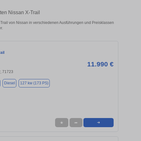
ten Nissan X-Trail
Trail von Nissan in verschiedenen Ausführungen und Preisklassen
r.
ail
11.990 €
r, 71723
Diesel
127 kw (173 PS)
★
➦
➜