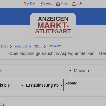
Event
Auto
Immo
Job
ANZEIGEN
MARKT-
STUTTGART
UTOS
❯
ASPERG
❯
OPEL
❯
MOVANO
Opel Movano gebraucht in Asperg entdecken – Geb
×