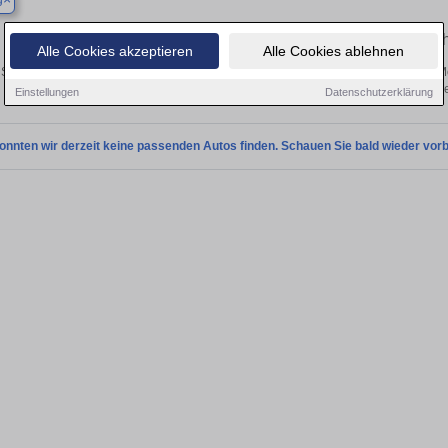
g
Finden Sie in Asperg Ihren gebrau
Alle Cookies akzeptieren
Alle Cookies ablehnen
Sie in Asperg einen Opel Movano Gebrauchtwagen? Entdecken Sie gebrauchte Mo
von privat und vom Händle
Einstellungen
Datenschutzerklärung
onnten wir derzeit keine passenden Autos finden. Schauen Sie bald wieder vorb