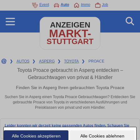
Event
Auto
Immo
Job
ANZEIGEN
MARKT-
STUTTGART
❯
AUTOS
❯
ASPERG
❯
TOYOTA
❯
PROACE
Toyota Proace gebraucht in Asperg entdecken –
Gebrauchtwagen von privat & Händler
Finden Sie in Asperg Ihren gebrauchten Toyota Proace
Suchen Sie in Asperg einen Toyota Proace Gebrauchtwagen? Entdecken Sie
gebrauchte Proace von Toyota in verschiedenen Ausführungen und
Preisklassen von privat und vom Händler.
Leider konnten wir derzeit keine passenden Autos finden. Schauen Sie
bald wieder vorbei!
Alle Cookies akzeptieren
Alle Cookies ablehnen