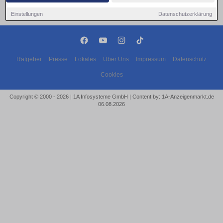
Einstellungen
Datenschutzerklärung
Ratgeber
Presse
Lokales
Über Uns
Impressum
Datenschutz
Cookies
Copyright © 2000 - 2026 | 1A Infosysteme GmbH | Content by: 1A-Anzeigenmarkt.de
06.08.2026