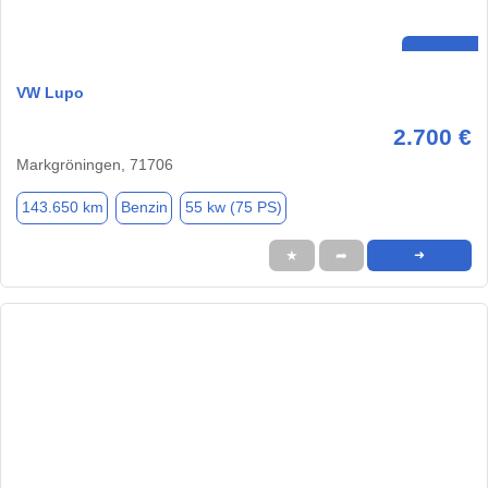
VW Lupo
2.700 €
Markgröningen, 71706
143.650 km
Benzin
55 kw (75 PS)
★
➦
➜