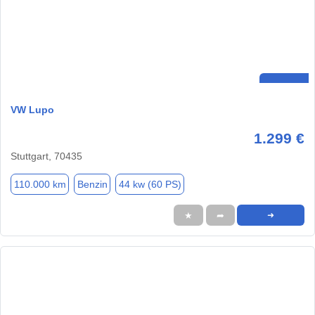
VW Lupo
1.299 €
Stuttgart, 70435
110.000 km
Benzin
44 kw (60 PS)
★
➦
➜