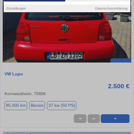
Einstellungen
Datenschutzerklärung
VW Lupo
2.500 €
Kornwestheim, 70806
85.000 km
Benzin
37 kw (50 PS)
★
➦
➜