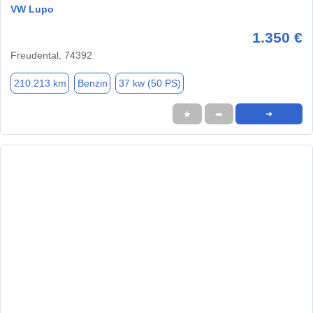
VW Lupo
1.350 €
Freudental, 74392
210.213 km
Benzin
37 kw (50 PS)
★
➦
➜