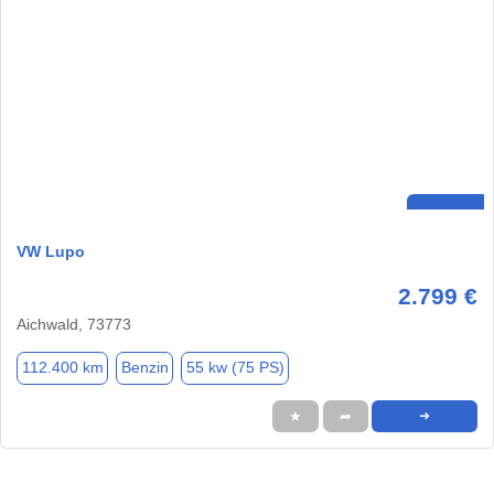
VW Lupo
2.799 €
Aichwald, 73773
112.400 km
Benzin
55 kw (75 PS)
★
➦
➜