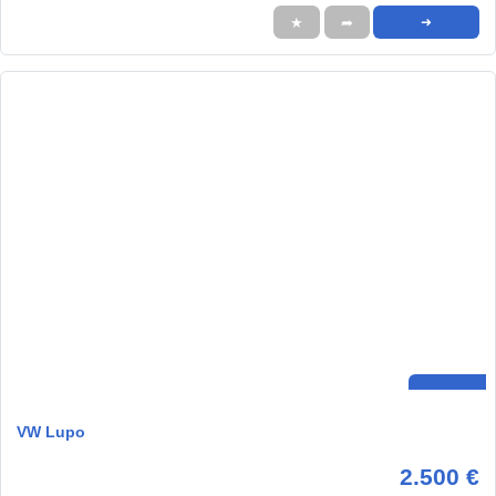
★
➦
➜
VW Lupo
2.500 €