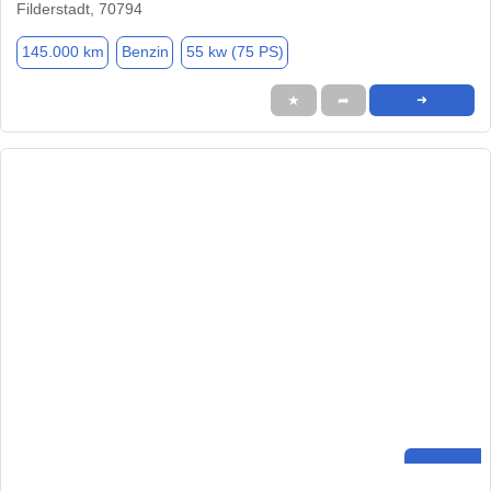
Filderstadt, 70794
145.000 km
Benzin
55 kw (75 PS)
★
➦
➜