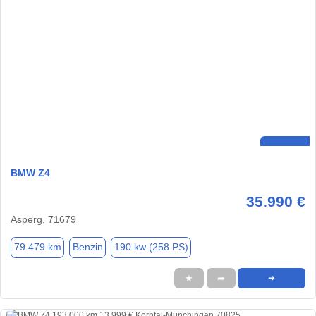
BMW Z4
35.990 €
Asperg, 71679
79.479 km
Benzin
190 kw (258 PS)
★
➦
➜