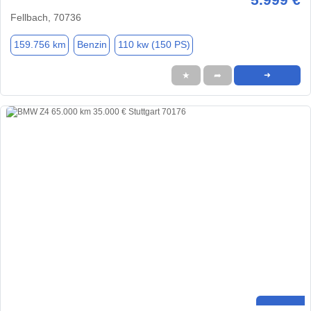
Fellbach, 70736
159.756 km
Benzin
110 kw (150 PS)
★
➦
➜