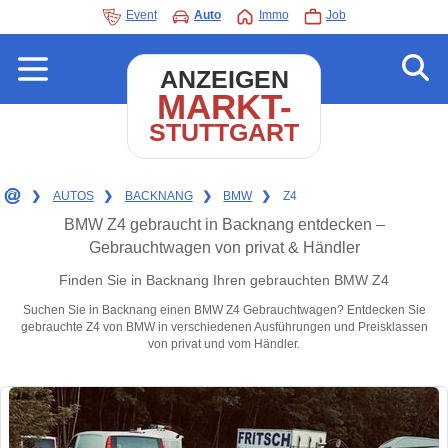
Event
Auto
Immo
Job
ANZEIGEN
MARKT-
STUTTGART
❯
AUTOS
❯
BACKNANG
❯
BMW
❯
Z4
BMW Z4 gebraucht in Backnang entdecken –
Gebrauchtwagen von privat & Händler
Finden Sie in Backnang Ihren gebrauchten BMW Z4
Suchen Sie in Backnang einen BMW Z4 Gebrauchtwagen? Entdecken Sie
gebrauchte Z4 von BMW in verschiedenen Ausführungen und Preisklassen
von privat und vom Händler.