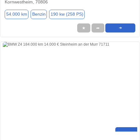
Kornwestheim, 70806
54.000 km
Benzin
190 kw (258 PS)
★
➦
➜