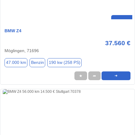
BMW Z4
37.560 €
Möglingen, 71696
47.000 km
Benzin
190 kw (258 PS)
★
➦
➜