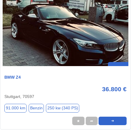
BMW Z4
36.800 €
Stuttgart, 70597
91.000 km
Benzin
250 kw (340 PS)
★
➦
➜