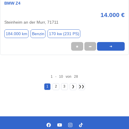
BMW Z4
14.000 €
Steinheim an der Murr, 71711
184.000 km
Benzin
170 kw (231 PS)
★
➦
➜
1 - 10 von 28
1
2
3
❯
❯❯