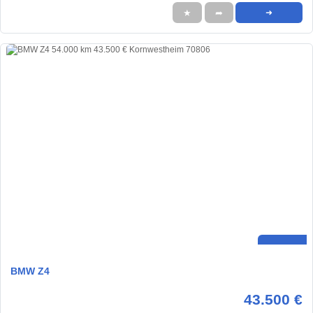
★
➦
➜
BMW Z4
43.500 €