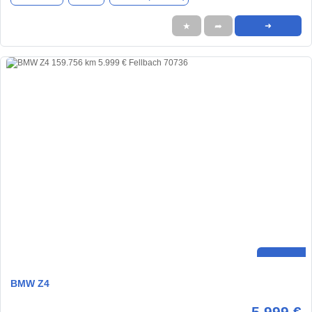
★
➦
➜
BMW Z4
5.999 €