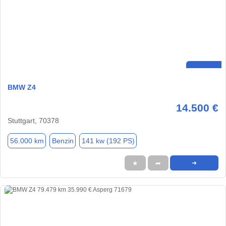
BMW Z4
14.500 €
Stuttgart, 70378
56.000 km
Benzin
141 kw (192 PS)
★
➦
➜