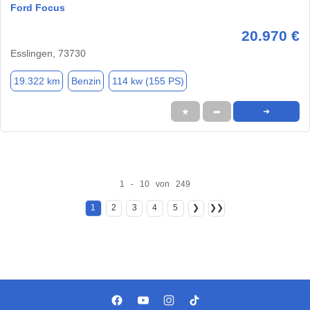
Ford Focus
20.970 €
Esslingen, 73730
19.322 km
Benzin
114 kw (155 PS)
★
➦
➜
1 - 10 von 249
1
2
3
4
5
❯
❯❯