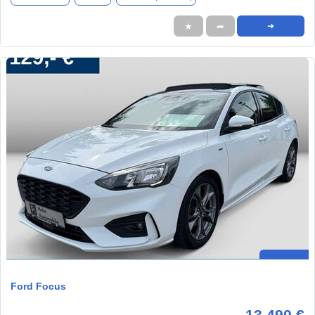
★
➦
➜
Ford Focus
13.490 €