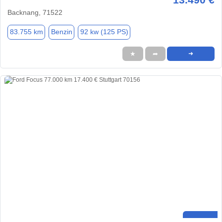
Backnang, 71522
83.755 km
Benzin
92 kw (125 PS)
★
➦
➜