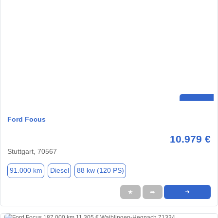
Ford Focus
10.979 €
Stuttgart, 70567
91.000 km
Diesel
88 kw (120 PS)
★
➦
➜