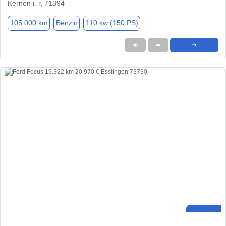
Kernen i. r, 71394
105.000 km
Benzin
110 kw (150 PS)
★
➦
➜