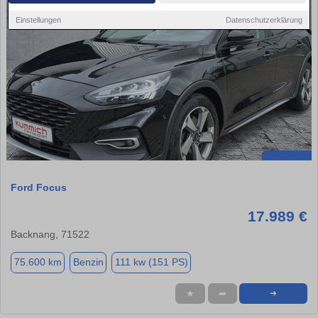
Einstellungen
Datenschutzerklärung
Ford Focus
17.989 €
Backnang, 71522
75.600 km
Benzin
111 kw (151 PS)
★
➦
➜