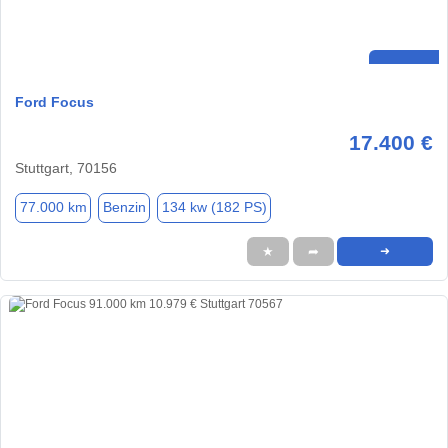
Ford Focus
17.400 €
Stuttgart, 70156
77.000 km
Benzin
134 kw (182 PS)
★
➦
➜