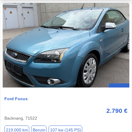
Ford Focus
2.790 €
Backnang, 71522
219.000 km
Benzin
107 kw (145 PS)