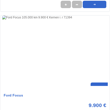
★
➦
➜
Ford Focus
9.900 €