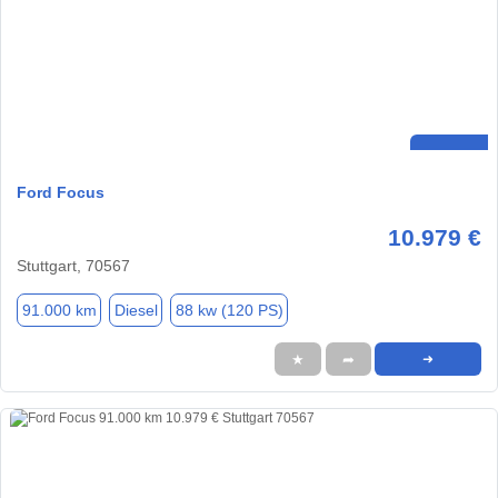
Ford Focus
10.979 €
Stuttgart, 70567
91.000 km
Diesel
88 kw (120 PS)
★
➦
➜