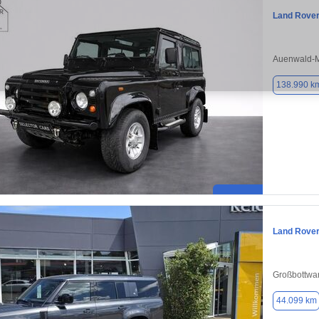
Land Rover
Auenwald-M
138.990 k
Land Rover
Großbottwa
44.099 km