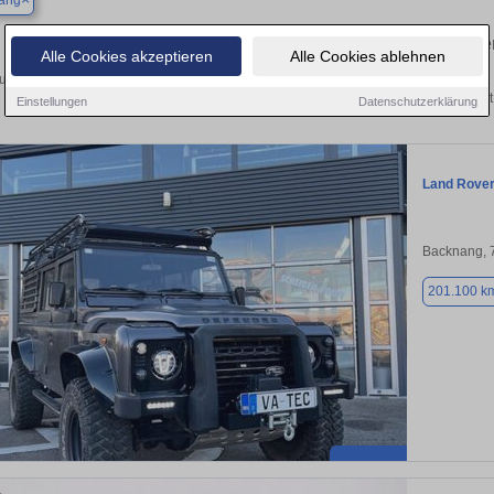
ang
Finden Sie in Backnang Ihren gebraucht
Alle Cookies akzeptieren
Alle Cookies ablehnen
uchen Sie in Backnang einen Land Rover Defender Gebrauchtwagen? Entdecken S
Ausführungen und Preisklassen von privat
Einstellungen
Datenschutzerklärung
Land Rover
Backnang, 
201.100 k