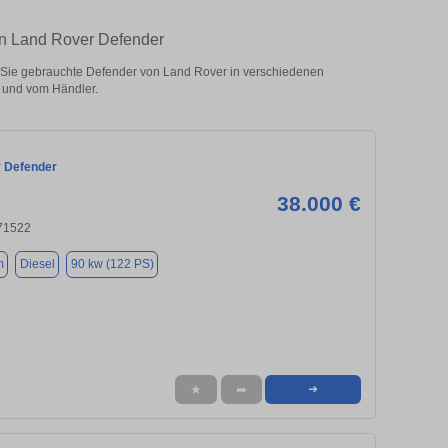
en Land Rover Defender
ie gebrauchte Defender von Land Rover in verschiedenen
 und vom Händler.
 Defender
38.000 €
71522
m
Diesel
90 kw (122 PS)
★
➦
➜