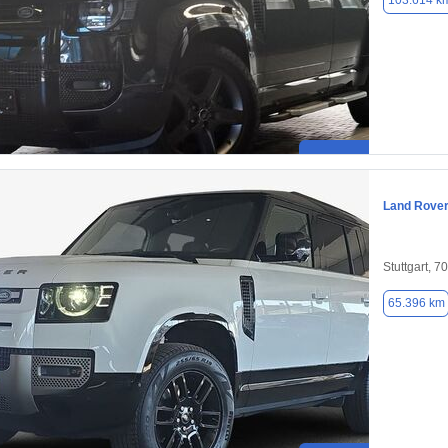
103.614 k
Land Rover
Stuttgart, 7
65.396 km