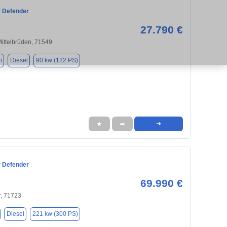
 Defender
27.790 €
ittelbrüden, 71549
m
Diesel
90 kw (122 PS)
★
➦
➜
 Defender
69.990 €
r, 71723
Diesel
221 kw (300 PS)