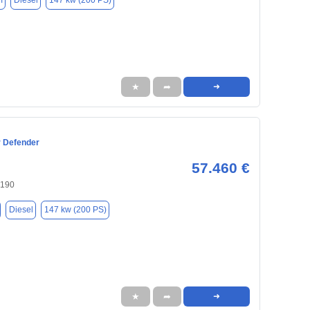
m
Diesel
147 kw (200 PS)
★
➦
➜
 Defender
57.460 €
0190
Diesel
147 kw (200 PS)
★
➦
➜