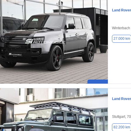
Land Rover
Winterbach 
27.000 km
Land Rover
Stuttgart, 7
82.200 km