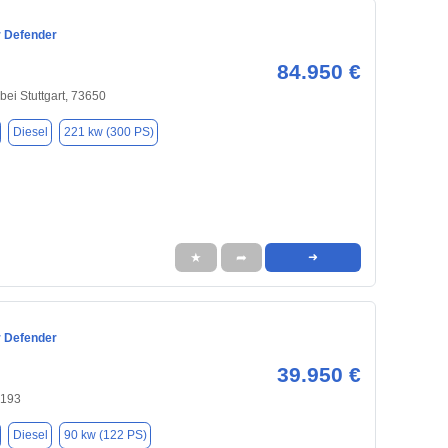
 Defender
84.950 €
bei Stuttgart, 73650
Diesel
221 kw (300 PS)
★
➦
➜
 Defender
39.950 €
0193
Diesel
90 kw (122 PS)