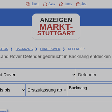
Event
Auto
Immo
Job
ANZEIGEN
MARKT-
STUTTGART
UTOS
❯
BACKNANG
❯
LAND-ROVER
❯
DEFENDER
Land Rover Defender gebraucht in Backnang entdecken 
×