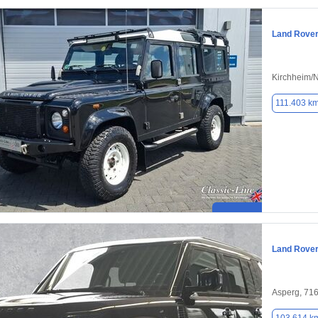
Land Rover
Kirchheim/
111.403 k
Land Rover
Asperg, 71