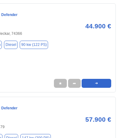
 Defender
44.900 €
Neckar, 74366
m
Diesel
90 kw (122 PS)
★
➦
➜
 Defender
57.900 €
679