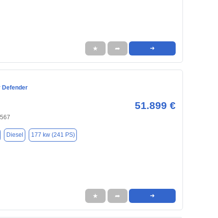
★
➦
➜
 Defender
51.899 €
0567
Diesel
177 kw (241 PS)
★
➦
➜