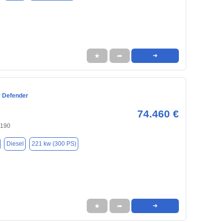
★
➦
➜
 Defender
74.460 €
0190
Diesel
221 kw (300 PS)
★
➦
➜