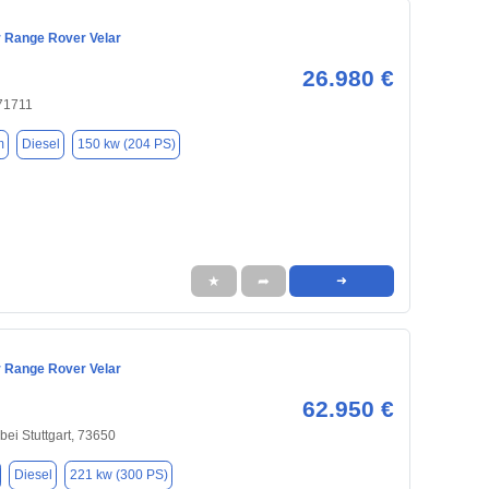
 Range Rover Velar
26.980 €
 71711
m
Diesel
150 kw (204 PS)
★
➦
➜
 Range Rover Velar
62.950 €
bei Stuttgart, 73650
Diesel
221 kw (300 PS)