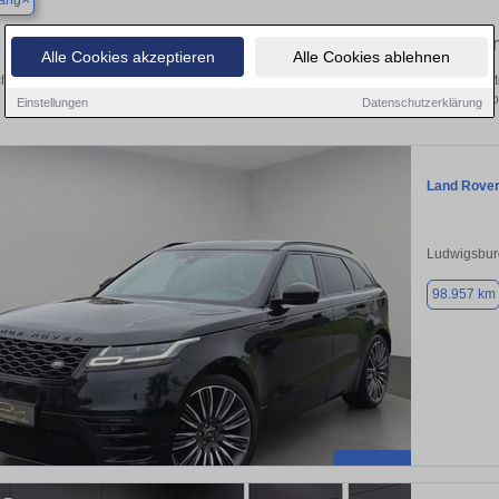
ang
Finden Sie in Backnang Ihren gebrauchten La
Alle Cookies akzeptieren
Alle Cookies ablehnen
hen Sie in Backnang einen Land Rover Range Rover Velar Gebrauchtwagen? Entd
verschiedenen Ausführungen und Preisklassen von
Einstellungen
Datenschutzerklärung
Land Rover
Ludwigsbur
98.957 km