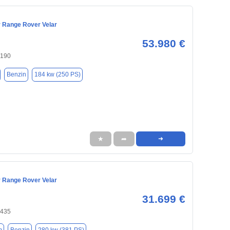
 Range Rover Velar
53.980 €
0190
Benzin
184 kw (250 PS)
★
➦
➜
 Range Rover Velar
31.699 €
0435