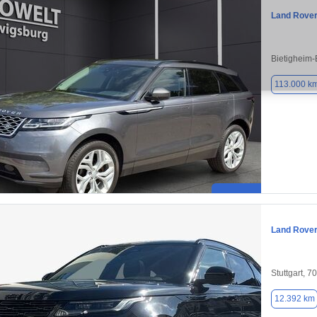
Land Rover
Bietigheim-
113.000 k
Land Rover
Stuttgart, 7
12.392 km