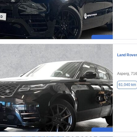
Land Rover
Asperg, 71
61.040 km