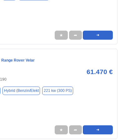
★
➦
➜
 Range Rover Velar
61.470 €
0190
Hybrid (Benzin/Elekt
221 kw (300 PS)
★
➦
➜