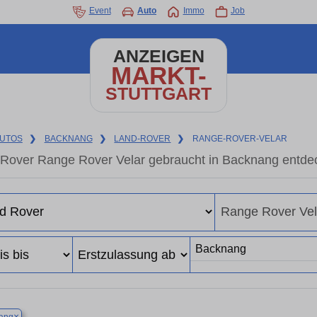
Event
Auto
Immo
Job
ANZEIGEN
MARKT-
STUTTGART
UTOS
❯
BACKNANG
❯
LAND-ROVER
❯
RANGE-ROVER-VELAR
Rover Range Rover Velar gebraucht in Backnang entde
×