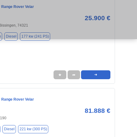
 Range Rover Velar
25.900 €
Bissingen, 74321
m
Diesel
177 kw (241 PS)
★
➦
➜
 Range Rover Velar
81.888 €
0190
Diesel
221 kw (300 PS)