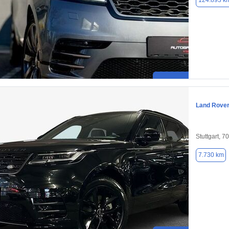
124.893 k
Land Rover
Stuttgart, 7
7.730 km