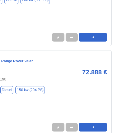
m
Benzin
280 kw (381 PS)
★
➦
➜
 Range Rover Velar
72.888 €
0190
Diesel
150 kw (204 PS)
★
➦
➜