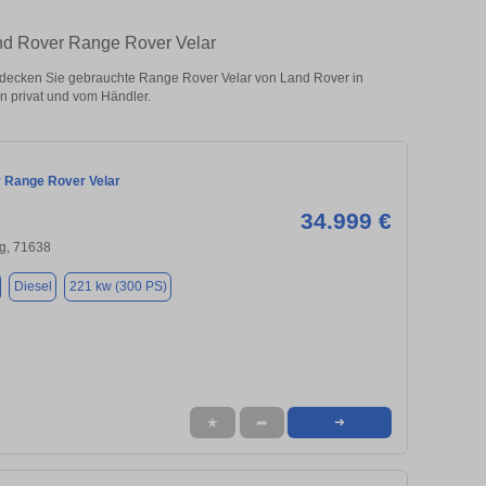
nd Rover Range Rover Velar
ecken Sie gebrauchte Range Rover Velar von Land Rover in
 privat und vom Händler.
 Range Rover Velar
34.999 €
g, 71638
Diesel
221 kw (300 PS)
★
➦
➜