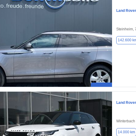
Land Rover
Steinheim,
142.600 k
Land Rover
Winterbach 
14.000 km