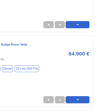
★
➦
➜
 Range Rover Velar
64.900 €
679
Diesel
221 kw (300 PS)
★
➦
➜