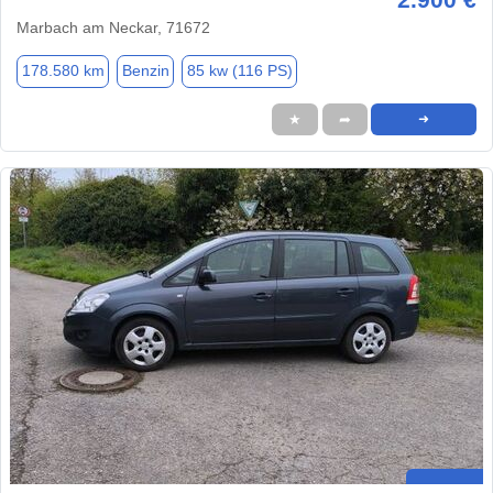
Marbach am Neckar, 71672
178.580 km
Benzin
85 kw (116 PS)
★
➦
➜