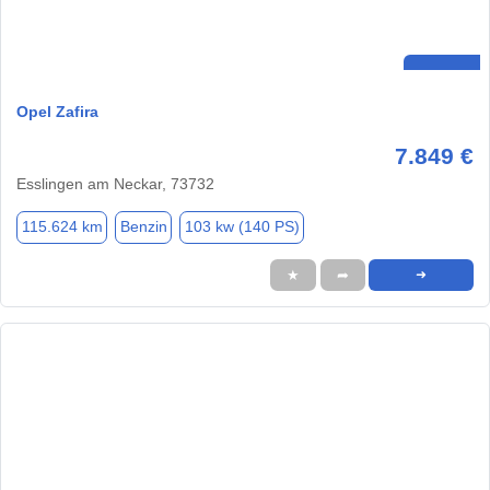
Opel Zafira
7.849 €
Esslingen am Neckar, 73732
115.624 km
Benzin
103 kw (140 PS)
★
➦
➜