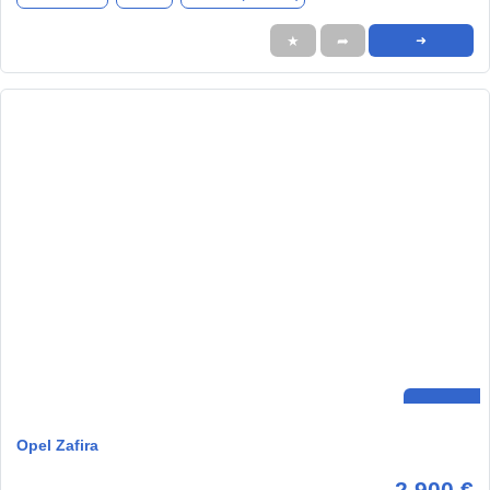
★
➦
➜
Opel Zafira
2.900 €