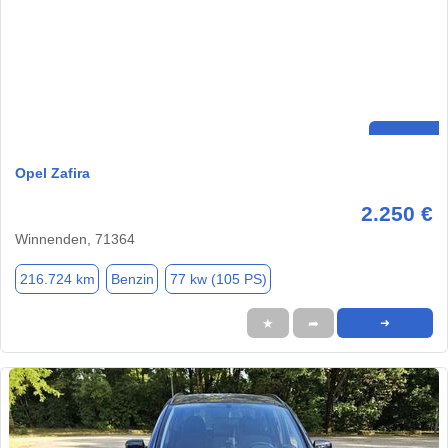
Opel Zafira
2.250 €
Winnenden, 71364
216.724 km
Benzin
77 kw (105 PS)
★
➦
➜