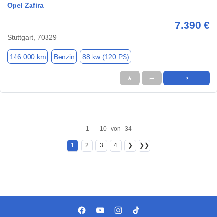
Opel Zafira
7.390 €
Stuttgart, 70329
146.000 km
Benzin
88 kw (120 PS)
★
➦
➜
1 - 10 von 34
1
2
3
4
❯
❯❯