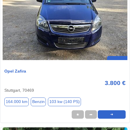
Opel Zafira
3.800 €
Stuttgart, 70469
164.000 km
Benzin
103 kw (140 PS)
★
➦
➜