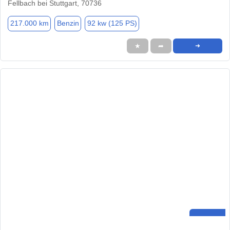
Fellbach bei Stuttgart, 70736
217.000 km
Benzin
92 kw (125 PS)
★
➦
➜