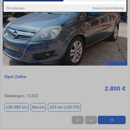
Einstellungen
Datenschutzerklärung
Opel Zafira
2.800 €
Waiblingen, 71332
199.989 km
Benzin
103 kw (140 PS)
★
➦
➜