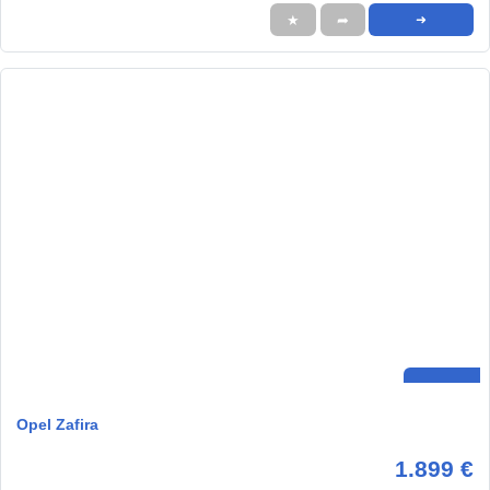
★
➦
➜
Opel Zafira
1.899 €