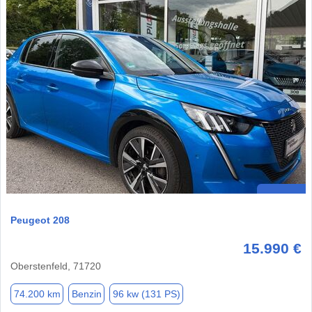
Peugeot 208
15.990 €
Oberstenfeld, 71720
74.200 km
Benzin
96 kw (131 PS)