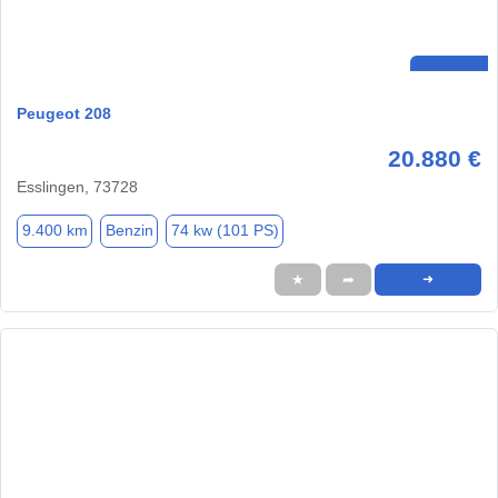
Peugeot 208
20.880 €
Esslingen, 73728
9.400 km
Benzin
74 kw (101 PS)
★
➦
➜