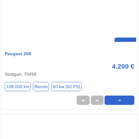
Peugeot 208
4.200 €
Stuttgart, 70499
108.000 km
Benzin
60 kw (82 PS)
★
➦
➜