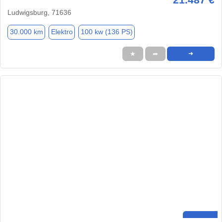
Ludwigsburg, 71636
30.000 km
Elektro
100 kw (136 PS)
★
➦
➜