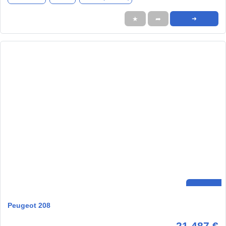
★
➦
➜
Peugeot 208
21.487 €