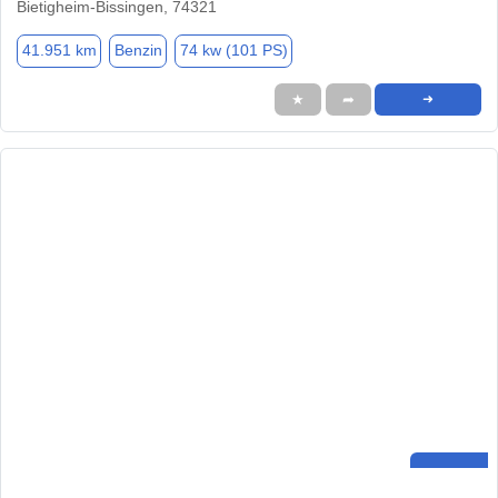
Bietigheim-Bissingen, 74321
41.951 km
Benzin
74 kw (101 PS)
★
➦
➜