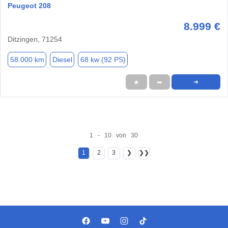
Peugeot 208
8.999 €
Ditzingen, 71254
58.000 km
Diesel
68 kw (92 PS)
★
➦
➜
1 - 10 von 30
1
2
3
❯
❯❯