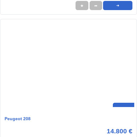
★
➦
➜
Peugeot 208
14.800 €