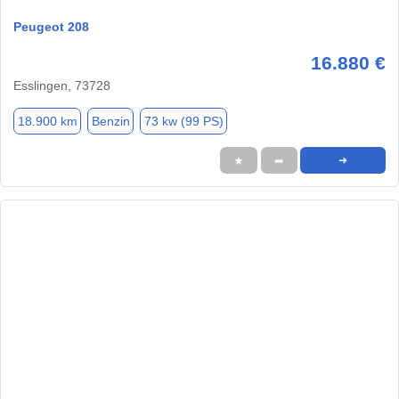
Peugeot 208
16.880 €
Esslingen, 73728
18.900 km
Benzin
73 kw (99 PS)
★
➦
➜