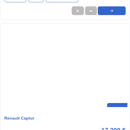
★
➦
➜
Renault Captur
17.200 €