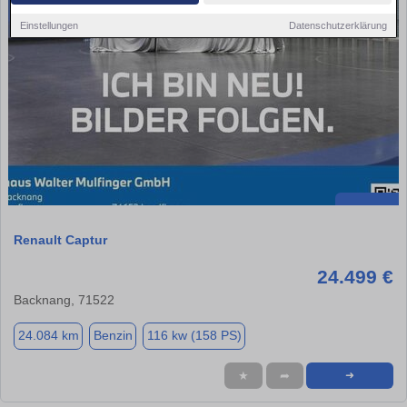
Einstellungen
Datenschutzerklärung
Renault Captur
24.499 €
Backnang, 71522
24.084 km
Benzin
116 kw (158 PS)
★
➦
➜