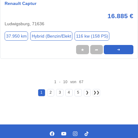
Renault Captur
16.885 €
Ludwigsburg, 71636
37.950 km
Hybrid (Benzin/Elekt
116 kw (158 PS)
★
➦
➜
1 - 10 von 67
1
2
3
4
5
❯
❯❯