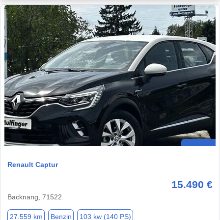
Renault Captur
15.490 €
Backnang, 71522
27.559 km
Benzin
103 kw (140 PS)