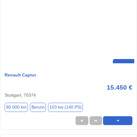
Renault Captur
15.450 €
Stuttgart, 70374
80.000 km
Benzin
103 kw (140 PS)
★
➦
➜