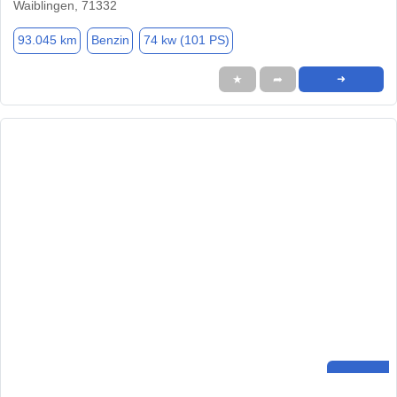
Waiblingen, 71332
93.045 km
Benzin
74 kw (101 PS)
★
➦
➜