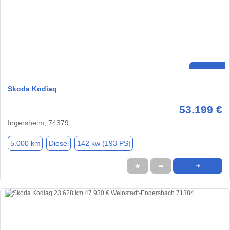
Skoda Kodiaq
53.199 €
Ingersheim, 74379
5.000 km
Diesel
142 kw (193 PS)
★
➦
➜