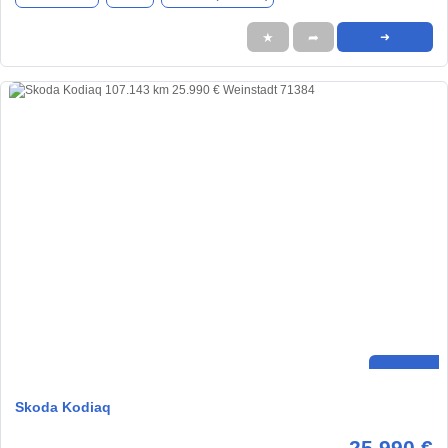
★
➦
➜
Skoda Kodiaq
25.990 €