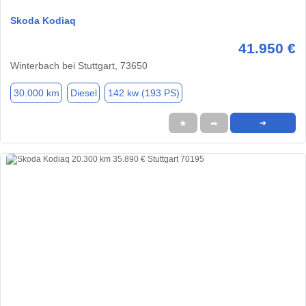
Skoda Kodiaq
41.950 €
Winterbach bei Stuttgart, 73650
30.000 km
Diesel
142 kw (193 PS)
★
➦
➜