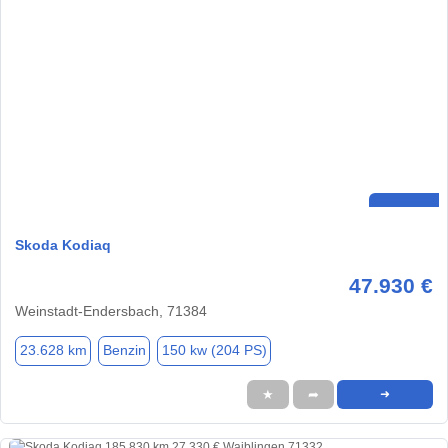
Skoda Kodiaq
47.930 €
Weinstadt-Endersbach, 71384
23.628 km
Benzin
150 kw (204 PS)
★
➦
➜