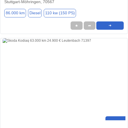
Stuttgart-Möhringen, 70567
86.000 km
Diesel
110 kw (150 PS)
★
➦
➜