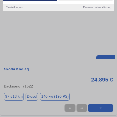
Einstellungen
Datenschutzerklärung
Skoda Kodiaq
24.895 €
Backnang, 71522
97.513 km
Diesel
140 kw (190 PS)
★
➦
➜