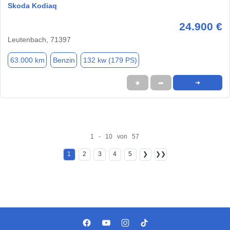
Skoda Kodiaq
24.900 €
Leutenbach, 71397
63.000 km
Benzin
132 kw (179 PS)
★
➦
➜
1 - 10 von 57
1
2
3
4
5
❯
❯❯