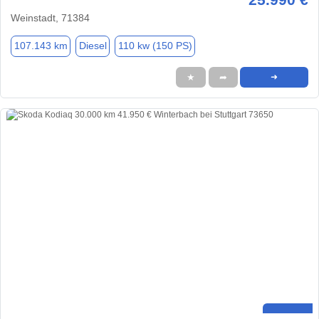
Weinstadt, 71384
107.143 km
Diesel
110 kw (150 PS)
★
➦
➜