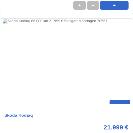
★
➦
➜
Skoda Kodiaq
21.999 €