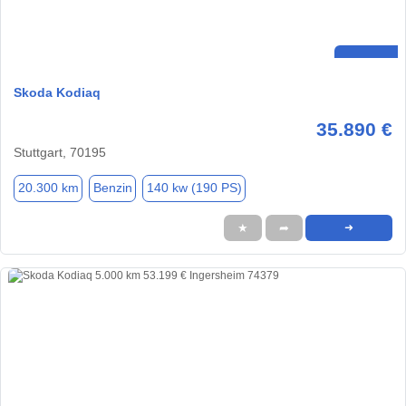
Skoda Kodiaq
35.890 €
Stuttgart, 70195
20.300 km
Benzin
140 kw (190 PS)
★
➦
➜