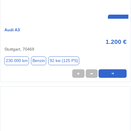
Audi A3
1.200 €
Stuttgart, 70469
230.000 km
Benzin
92 kw (125 PS)
★
➦
➜