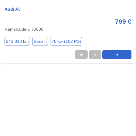
Audi A3
799 €
Remshalden, 73630
242.818 km
Benzin
75 kw (102 PS)
★
➦
➜