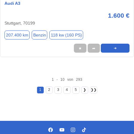
Audi A3
1.600 €
Stuttgart, 70199
207.400 km
Benzin
118 kw (160 PS)
★
➦
➜
1 - 10 von 293
1
2
3
4
5
❯
❯❯