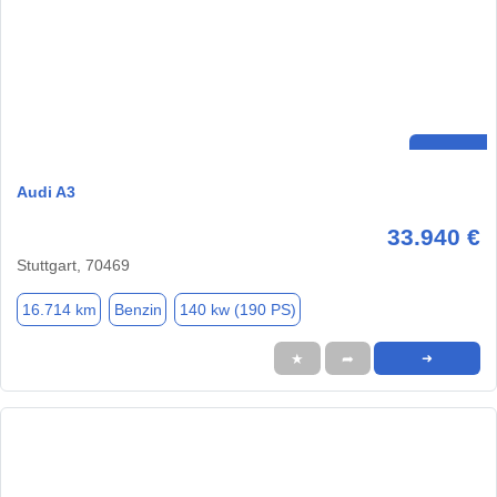
Audi A3
33.940 €
Stuttgart, 70469
16.714 km
Benzin
140 kw (190 PS)
★
➦
➜