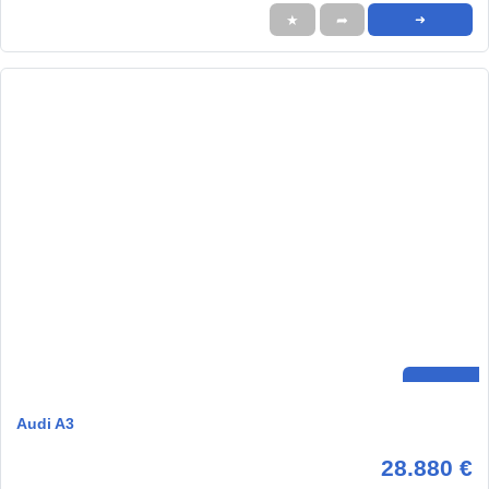
★
➦
➜
Audi A3
28.880 €