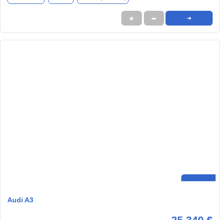
★
➦
➜
Audi A3
25.340 €