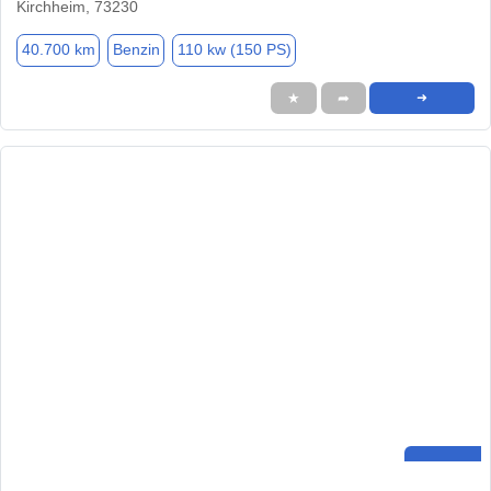
Kirchheim, 73230
40.700 km
Benzin
110 kw (150 PS)
★
➦
➜