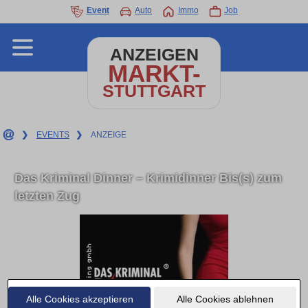
Event
Auto
Immo
Job
ANZEIGEN
MARKT-
STUTTGART
❯
EVENTS
❯
ANZEIGE
Das Kriminal Dinner – Krimidinner Bis(s) zum
letzten Zug
Alle Cookies akzeptieren
Alle Cookies ablehnen