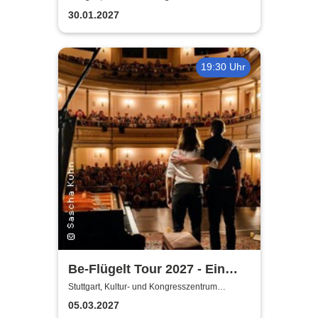
Liederhalle Stuttgart
2027
30.01.2027
19:30 Uhr
Be-Flügelt Tour 2027 - Ein
Konzert, das dein Herz öffnet
Stuttgart, Kultur- und Kongresszentrum
Liederhalle Stuttgart
- Andreas Güstel & Julian
05.03.2027