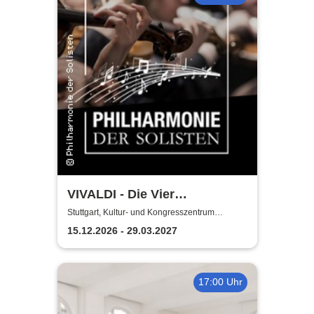
VIVALDI - Die Vier
Jahreszeiten | Philharmonie
Stuttgart, Kultur- und Kongresszentrum
Liederhalle Stuttgart
der Solisten | Vladik Otaryan
15.12.2026 - 29.03.2027
17:00 Uhr