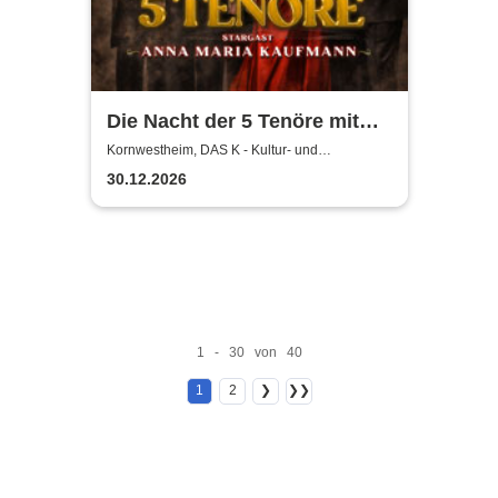
Die Nacht der 5 Tenöre mit
Anna Maria Kaufmann
Kornwestheim, DAS K - Kultur- und
Kongresszentrum
30.12.2026
1 - 30 von 40
1
2
❯
❯❯