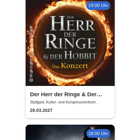
19:00 Uhr
Der Herr der Ringe & Der
Hobbit - Das Konzert
Stuttgart, Kultur- und Kongresszentrum
Liederhalle Stuttgart
28.03.2027
18:00 Uhr