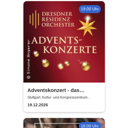
19:00 Uhr
Adventskonzert - das
DRESDNER RESIDENZ
Stuttgart, Kultur- und Kongresszentrum
Liederhalle Stuttgart
ORCHESTER zu Gast
19.12.2026
18:00 Uhr