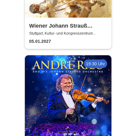
Wiener Johann Strauß
Konzert-Gala - mit Ballett
Stuttgart, Kultur- und Kongresszentrum
Liederhalle Stuttgart
05.01.2027
19:30 Uhr