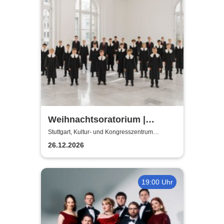
Weihnachtsoratorium |
Stuttgarter Hymnus-
Stuttgart, Kultur- und Kongresszentrum
Liederhalle Stuttgart
Chorknaben, Stuttgarter
26.12.2026
Kammerorchester
19:00 Uhr