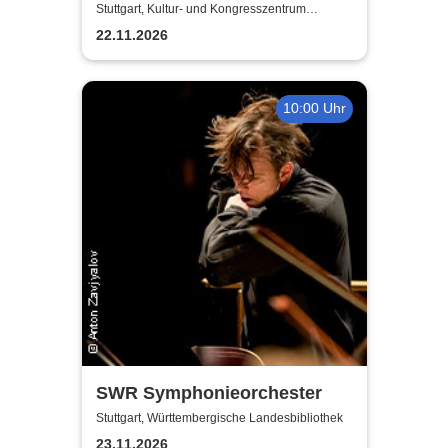
- Die Nacht der Filmmusik
Stuttgart, Kultur- und Kongresszentrum
Liederhalle Stuttgart
2026
22.11.2026
10:00 Uhr
SWR Symphonieorchester
Stuttgart, Württembergische Landesbibliothek
23.11.2026