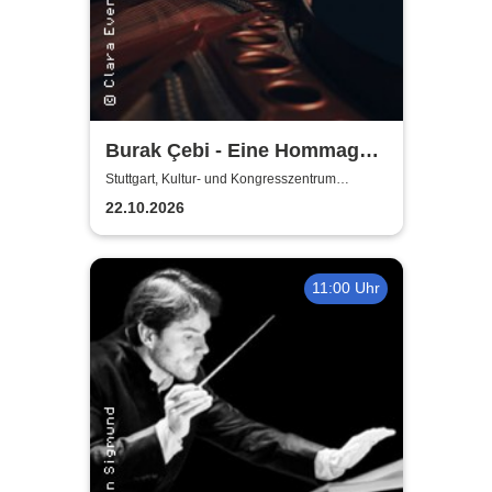
Burak Çebi - Eine Hommage
an Ludovico Einaudi
Stuttgart, Kultur- und Kongresszentrum
Liederhalle Stuttgart
22.10.2026
11:00 Uhr