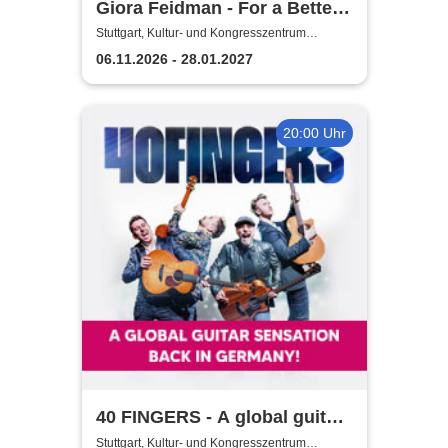
Giora Feidman - For a Better
World
Stuttgart, Kultur- und Kongresszentrum
Liederhalle Stuttgart
06.11.2026 - 28.01.2027
20:00 Uhr
40 FINGERS - A global guitar
sensation - Back in Germany
Stuttgart, Kultur- und Kongresszentrum