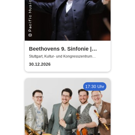
Beethovens 9. Sinfonie |
Stuttgarter Philharmoniker,
Stuttgart, Kultur- und Kongresszentrum
Liederhalle Stuttgart
Beethoven Chor Stuttgart
30.12.2026
17:30 Uhr