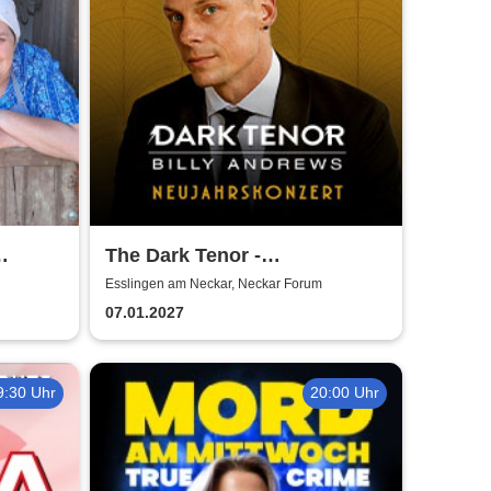
The Dark Tenor -
Neujahrskonzerte
Esslingen am Neckar, Neckar Forum
07.01.2027
9:30 Uhr
20:00 Uhr