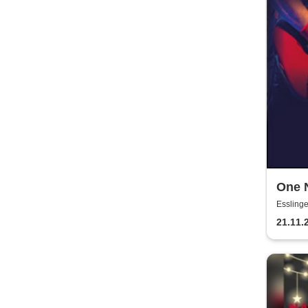
One N
Trib
Essling
21.11.