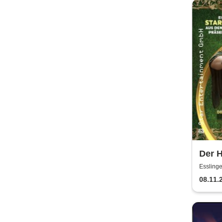
Der H
Hobb
Essling
08.11.