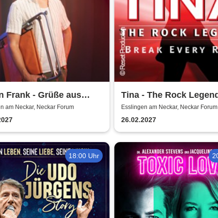
n Frank - Grüße aus
Tina - The Rock Legen
ro Süd
en am Neckar, Neckar Forum
Esslingen am Neckar, Neckar Forum
2027
26.02.2027
18:00 Uhr
2