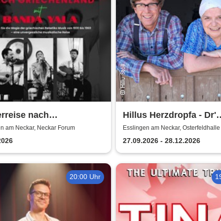
rreise nach
Hillus Herzdropfa - Dr'
henland mit Banda Yala
normale Wahnsinn!
en am Neckar, Neckar Forum
Esslingen am Neckar, Osterfeldhalle
2026
27.09.2026 - 28.12.2026
20:00 Uhr
1