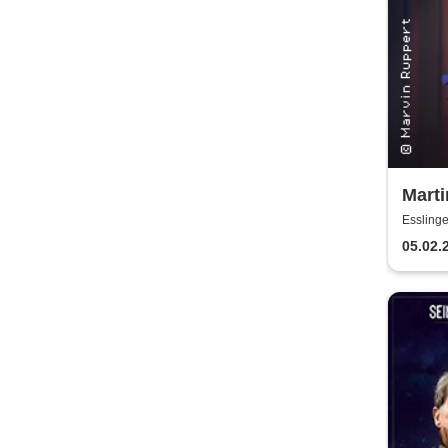
Marti
Alleg
Essling
05.02.