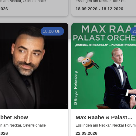
 2026
Comedy Show in Essli
n am Neckar, Osterfeldhalle
Esslingen am Neckar, Tanz Es
2026
18.09.2026 - 18.12.2026
18:00 Uhr
2
bbet Show
Max Raabe & Palast
Orchester - Hummel
n am Neckar, Osterfeldhalle
Esslingen am Neckar, Neckar Forum
streicheln
2026
22.09.2026