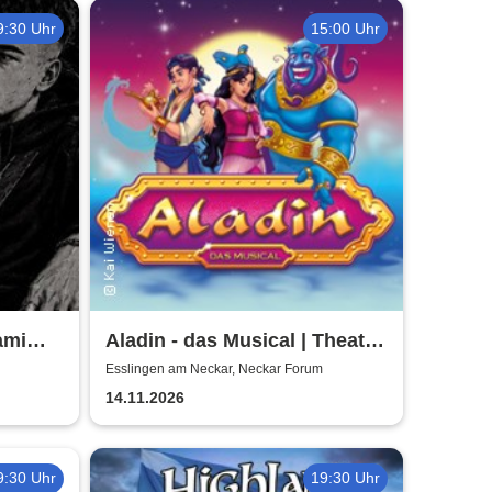
9:30 Uhr
15:00 Uhr
ami
Aladin - das Musical | Theater
Liberi
Esslingen am Neckar, Neckar Forum
14.11.2026
9:30 Uhr
19:30 Uhr