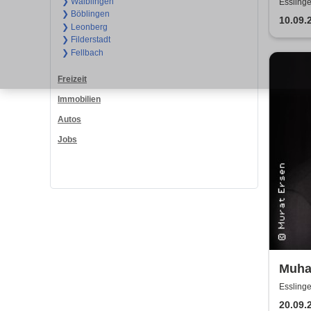
Show
❯ Waiblingen
Esslinge
❯ Böblingen
10.09.
❯ Leonberg
❯ Filderstadt
❯ Fellbach
Freizeit
Immobilien
Autos
Jobs
Muha
Esslinge
20.09.