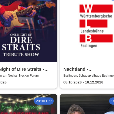
ight of Dire Straits -
Nachtland -
ute Show
Württembergische
en am Neckar, Neckar Forum
Esslingen, Schauspielhaus Essling
Landesbühne Esslinge
2026
08.10.2026 - 16.12.2026
20:30 Uhr
1