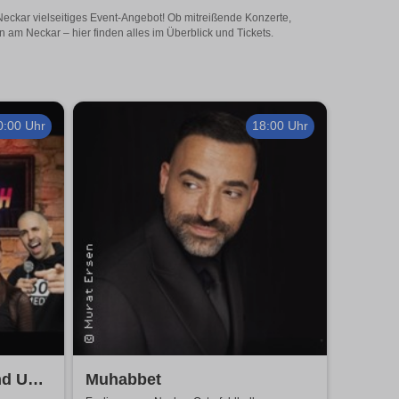
Neckar vielseitiges Event-Angebot! Ob mitreißende Konzerte,
am Neckar – hier finden alles im Überblick und Tickets.
0:00 Uhr
18:00 Uhr
nd Up
Muhabbet