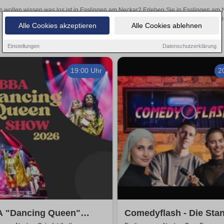
e wollen wissen was los ist in Esslingen am Neckar? Erleben Sie in Esslingen am 
inspirierende Theateraufführungen oder aufregende Veranstaltungen in Esslingen 
Alle Cookies akzeptieren
Alle Cookies ablehnen
Einstellungen
Datenschutzerklärung
19:00 Uhr
2
 "Dancing Queen"
Comedyflash - Die Sta