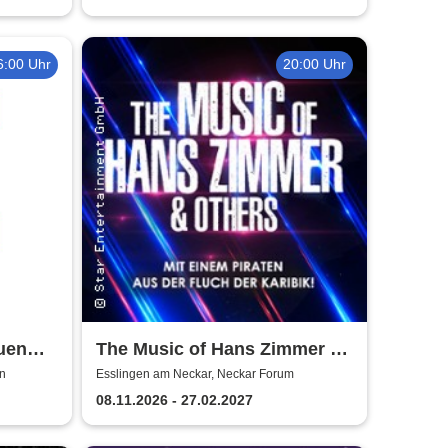
6:00 Uhr
20:00 Uhr
uen
The Music of Hans Zimmer &
sche
Others - A Celebration of Film
en
Esslingen am Neckar, Neckar Forum
n
Music
08.11.2026 - 27.02.2027