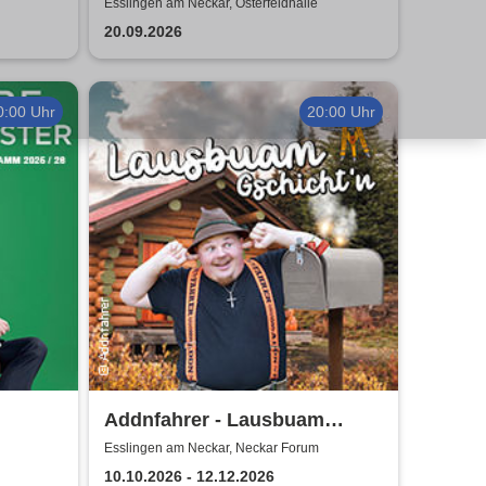
ngen
Esslingen am Neckar, Osterfeldhalle
20.09.2026
0:00 Uhr
20:00 Uhr
Addnfahrer - Lausbuam
Gschicht'n
Esslingen am Neckar, Neckar Forum
10.10.2026 - 12.12.2026