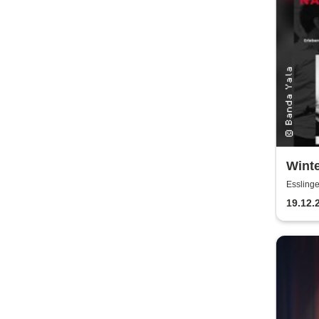
Winte
Griec
Essling
19.12.