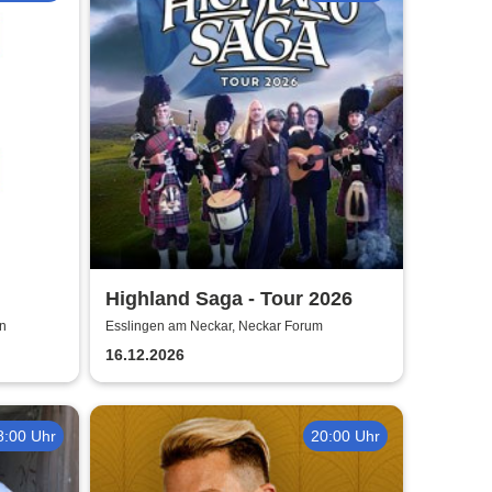
Highland Saga - Tour 2026
en
Esslingen am Neckar, Neckar Forum
n
16.12.2026
8:00 Uhr
20:00 Uhr