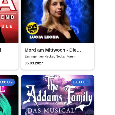
d
Mord am Mittwoch - Die
Crime Show 2027 - Lucia
Esslingen am Neckar, Neckar Forum
Leona
05.03.2027
0:00 Uhr
19:30 Uhr