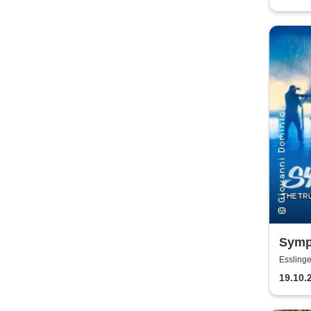
Symp
Rebel
Essling
19.10.