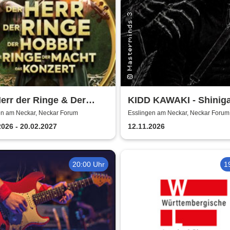
err der Ringe & Der
KIDD KAWAKI - Shinig
it
Tour
en am Neckar, Neckar Forum
Esslingen am Neckar, Neckar Forum
2026 - 20.02.2027
12.11.2026
20:00 Uhr
1