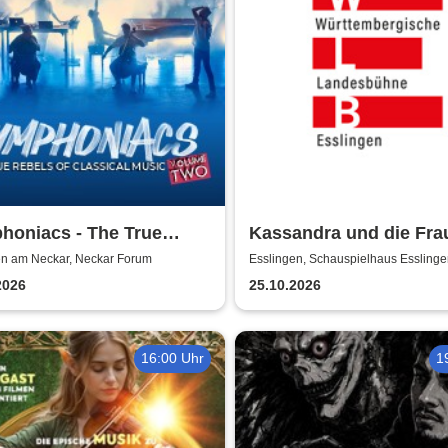
honiacs - The True
Kassandra und die Fra
s Of Classical Music
Trojas - Württembergi
en am Neckar, Neckar Forum
Esslingen, Schauspielhaus Essling
Landesbühne Esslinge
2026
25.10.2026
16:00 Uhr
1