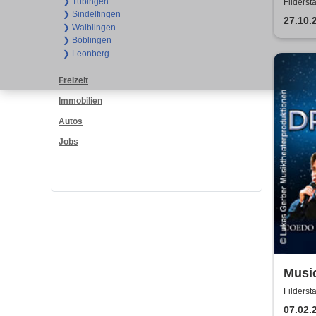
gespi
❯ Tübingen
Filderst
❯ Sindelfingen
Soun
27.10.
❯ Waiblingen
❯ Böblingen
❯ Leonberg
Freizeit
Immobilien
Autos
Jobs
Musi
Amma
Filderst
Kuip
07.02.