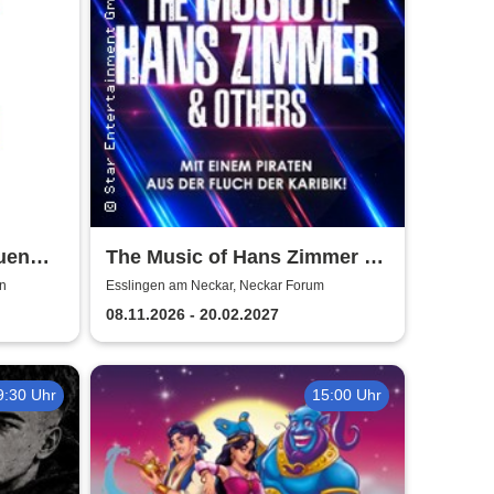
uen
The Music of Hans Zimmer &
sche
Others - A Celebration of Film
en
Esslingen am Neckar, Neckar Forum
n
Music
08.11.2026 - 20.02.2027
9:30 Uhr
15:00 Uhr