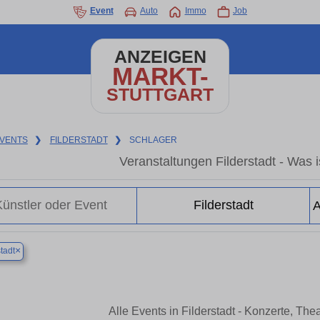
Event
Auto
Immo
Job
ANZEIGEN
MARKT-
STUTTGART
VENTS
❯
FILDERSTADT
❯
SCHLAGER
Veranstaltungen Filderstadt - Was is
×
tadt
Alle Events in Filderstadt - Konzerte, Th