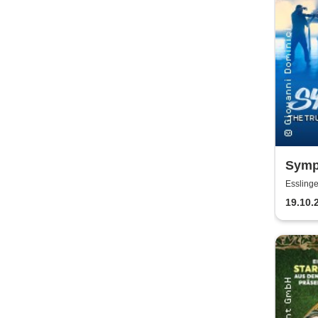
Symp
Rebel
Essling
19.10.