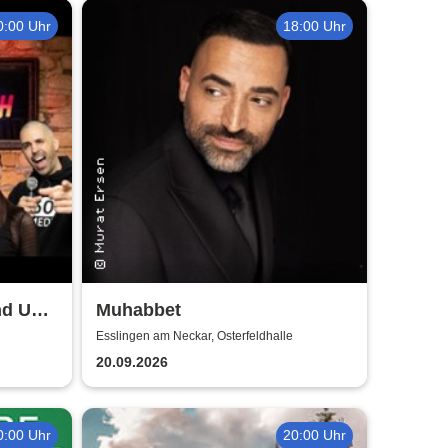
0:00 Uhr
18:00 Uhr
nd Up
Muhabbet
ngen
Esslingen am Neckar, Osterfeldhalle
20.09.2026
0:00 Uhr
20:00 Uhr