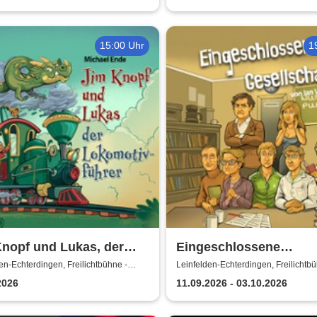
15:00 Uhr
1
nopf und Lukas, der
Eingeschlossene
otivführer - Theater
Gesellschaft - Theater 
en-Echterdingen, Freilichtbühne -
Leinfelden-Echterdingen, Freilichtbü
u. d. Kuppeln
Theater u. d. Kuppeln
r den Kuppeln
den Kuppeln
2026
11.09.2026 - 03.10.2026