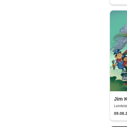
Jim K
Lokom
Leinfeld
Theater 
unte
09.08.