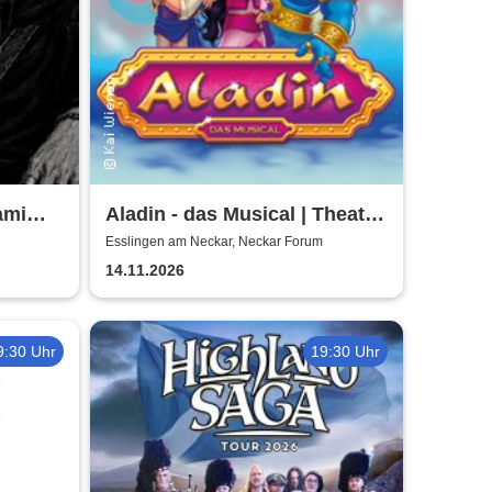
ami
Aladin - das Musical | Theater
Liberi
Esslingen am Neckar, Neckar Forum
14.11.2026
9:30 Uhr
19:30 Uhr