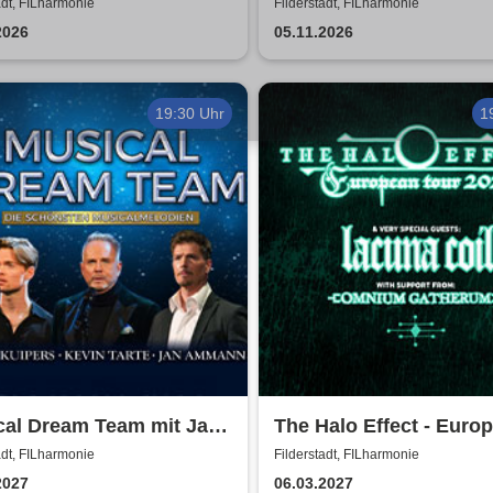
elt von Lords of the
Ballet Classique
adt, FILharmonie
Filderstadt, FILharmonie
d
2026
05.11.2026
19:30 Uhr
1
cal Dream Team mit Jan
The Halo Effect - Euro
nn, Kevin Tarte, Oedo
Tour 2027
adt, FILharmonie
Filderstadt, FILharmonie
ers
2027
06.03.2027