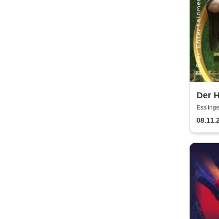
Der H
Hobb
Essling
08.11.