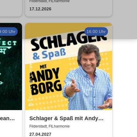
2026
Filderstadt, FILharmonie
17.12.2026
9:00 Uhr
16:00 Uhr
pean
Schlager & Spaß mit Andy
Borg und Gästen
Filderstadt, FILharmonie
27.04.2027