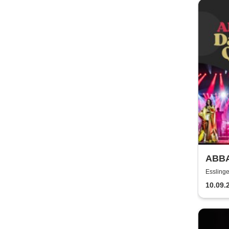
ABBA
Show
Esslinge
10.09.