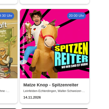
9:30 Uhr
20:00 Uhr
Matze Knop - Spitzenreiter
unter
hne -
Leinfelden-Echterdingen, Walter-Schweizer-
Kulturforum Goldäcker
14.11.2026