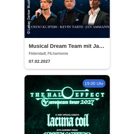
Musical Dream Team mit Jan
Ammann, Kevin Tarte, Oedo
Filderstadt, FILharmonie
Kuipers
07.02.2027
19:00 Uhr