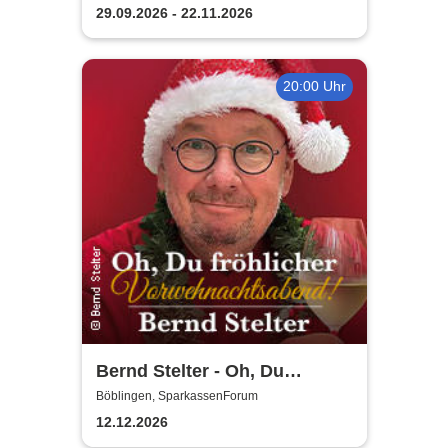
Klavierkonzert - Ludovico
29.09.2026 - 22.11.2026
Einaudi Tribute bei
Kerzenschein
20:00 Uhr
Bernd Stelter - Oh, Du
fröhlicher
Böblingen, SparkassenForum
Vorweihnachtsabend! 2026
12.12.2026