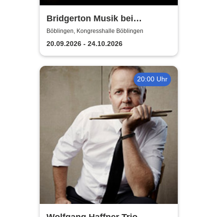
Bridgerton Musik bei
Kerzenschein
Böblingen, Kongresshalle Böblingen
20.09.2026 - 24.10.2026
20:00 Uhr
Wolfgang Haffner Trio