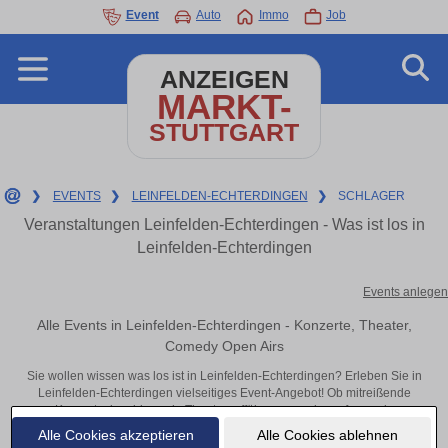
Event
Auto
Immo
Job
ANZEIGEN
MARKT-
STUTTGART
❯
EVENTS
❯
LEINFELDEN-ECHTERDINGEN
❯
SCHLAGER
Veranstaltungen Leinfelden-Echterdingen - Was ist los in
Leinfelden-Echterdingen
Events anlegen
Alle Events in Leinfelden-Echterdingen - Konzerte, Theater,
Comedy Open Airs
Sie wollen wissen was los ist in Leinfelden-Echterdingen? Erleben Sie in
Leinfelden-Echterdingen vielseitiges Event-Angebot! Ob mitreißende
Konzerte, inspirierende Theateraufführungen oder aufregende
Veranstaltungen in Leinfelden-Echterdingen – hier finden alles im Überblick
Alle Cookies akzeptieren
Alle Cookies ablehnen
und Tickets.