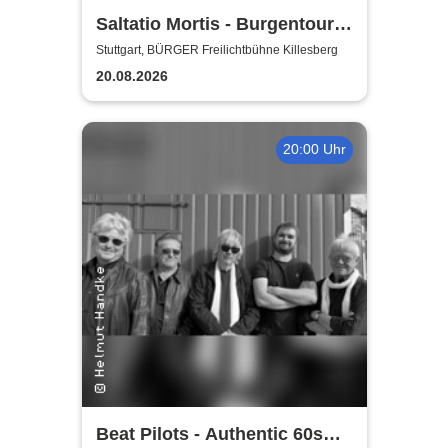
Saltatio Mortis - Burgentour -
Staub & Schatten
Stuttgart, BÜRGER Freilichtbühne Killesberg
20.08.2026
20:00 Uhr
Beat Pilots - Authentic 60s