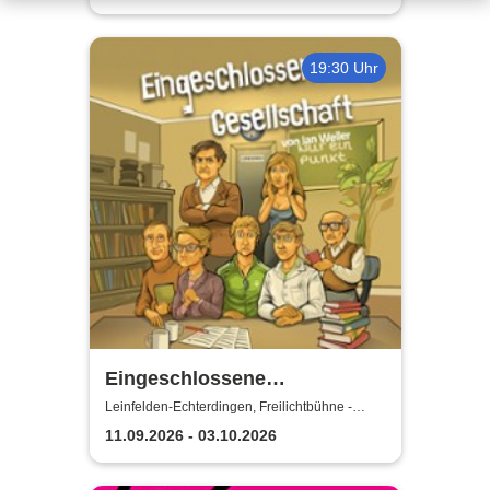
19:30 Uhr
Eingeschlossene
Gesellschaft - Theater unter
Leinfelden-Echterdingen, Freilichtbühne -
Theater u. d. Kuppeln
den Kuppeln
11.09.2026 - 03.10.2026