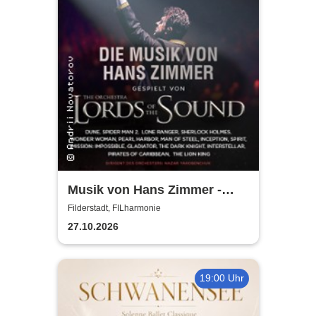
Musik von Hans Zimmer -
gespielt von Lords of the
Filderstadt, FILharmonie
Sound
27.10.2026
19:00 Uhr