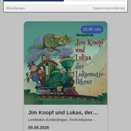
Einstellungen
Datenschutzerklärung
15:00 Uhr
Jim Knopf und Lukas, der
Lokomotivführer - Theater
Leinfelden-Echterdingen, Freilichtbühne -
Theater u. d. Kuppeln
unter den Kuppeln
09.08.2026