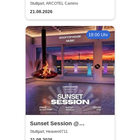
sound
Stuttgart, ARCOTEL Camino
21.08.2026
18:00 Uhr
Sunset Session @
Heaven0711 in Stuttgart
Stuttgart, Heaven0711
21.08.2026