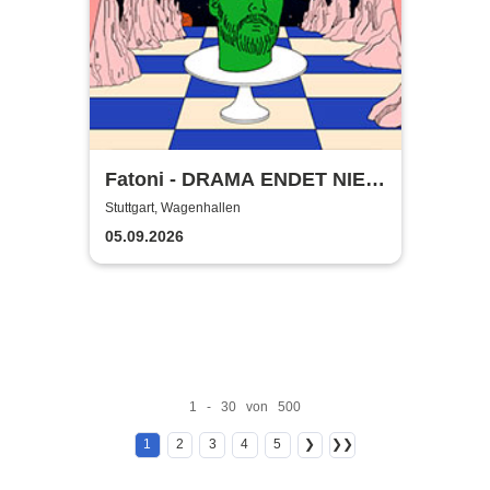
Fatoni - DRAMA ENDET NIE
TOUR 2026
Stuttgart, Wagenhallen
05.09.2026
1 - 30 von 500
1
2
3
4
5
❯
❯❯