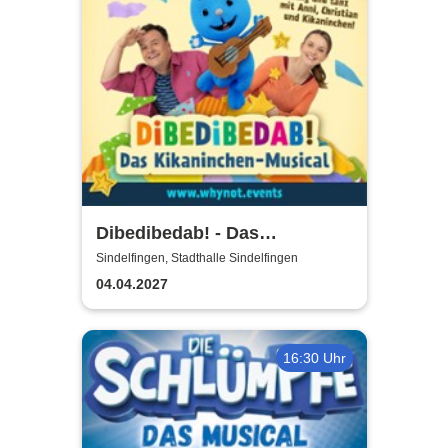
Dibedibedab! - Das
Kikaninchen-Musical
Sindelfingen, Stadthalle Sindelfingen
04.04.2027
16:30 Uhr