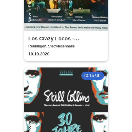
Los Crazy Locos -
Rockklassiker unplugged
Renningen, Stegwiesenhalle
10.10.2026
20:15 Uhr