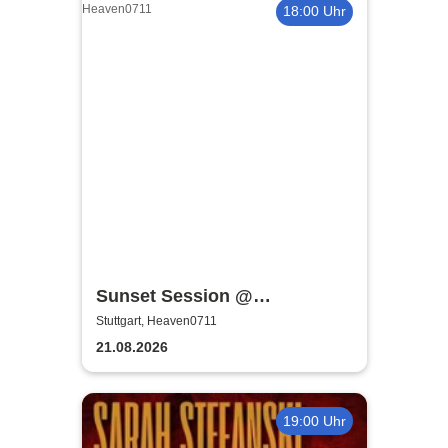
18:00 Uhr
Sunset Session @
Heaven0711 in Stuttgart
Stuttgart, Heaven0711
21.08.2026
19:00 Uhr