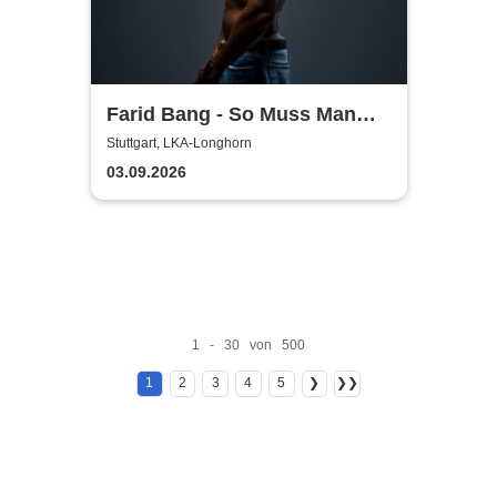
Farid Bang - So Muss Man
Gehen - Tour 2026
Stuttgart, LKA-Longhorn
03.09.2026
1 - 30 von 500
1
2
3
4
5
❯
❯❯