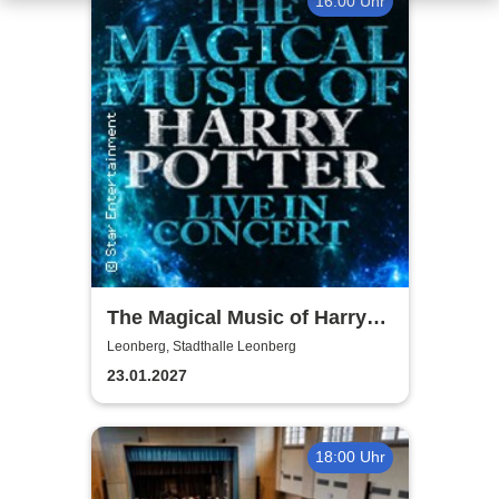
16:00 Uhr
The Magical Music of Harry
Potter - Live in Concert
Leonberg, Stadthalle Leonberg
23.01.2027
18:00 Uhr