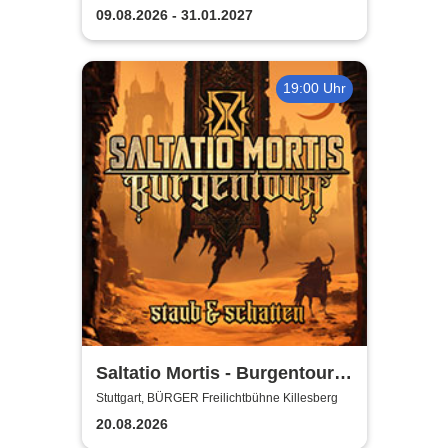
09.08.2026 - 31.01.2027
19:00 Uhr
Saltatio Mortis - Burgentour -
Staub & Schatten
Stuttgart, BÜRGER Freilichtbühne Killesberg
20.08.2026