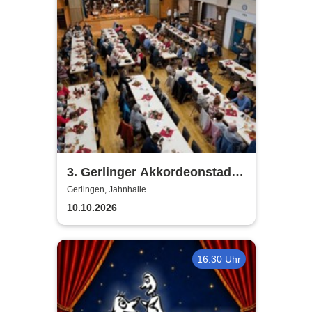
3. Gerlinger Akkordeonstadl -
in der Gerlinger Jahnhalle
Gerlingen, Jahnhalle
10.10.2026
16:30 Uhr