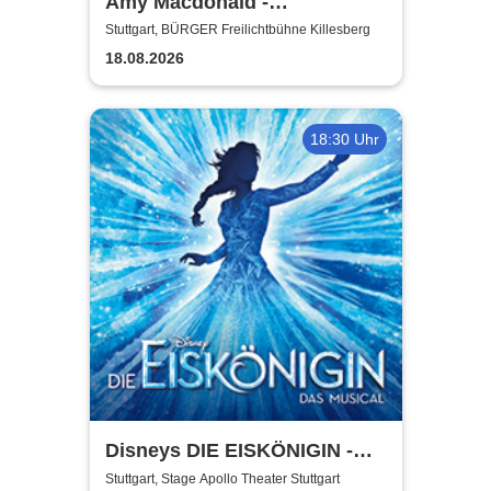
Amy Macdonald -
Sommershows 2026
Stuttgart, BÜRGER Freilichtbühne Killesberg
18.08.2026
18:30 Uhr
Disneys DIE EISKÖNIGIN -
Das Musical in Stuttgart
Stuttgart, Stage Apollo Theater Stuttgart