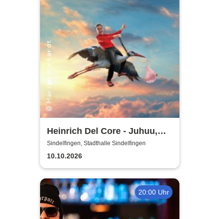
Heinrich Del Core - Juhuu,
meine Frau wird Oma
Sindelfingen, Stadthalle Sindelfingen
10.10.2026
20:00 Uhr