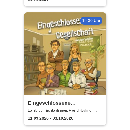
19:30 Uhr
Eingeschlossene
Gesellschaft - Theater unter
Leinfelden-Echterdingen, Freilichtbühne -
Theater u. d. Kuppeln
den Kuppeln
11.09.2026 - 03.10.2026