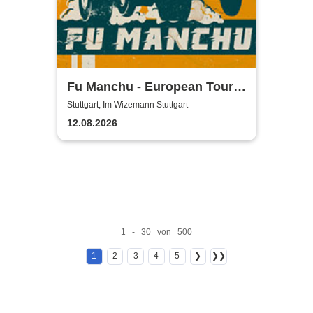
Fu Manchu - European Tour
2026
Stuttgart, Im Wizemann Stuttgart
12.08.2026
1 - 30 von 500
1
2
3
4
5
❯
❯❯