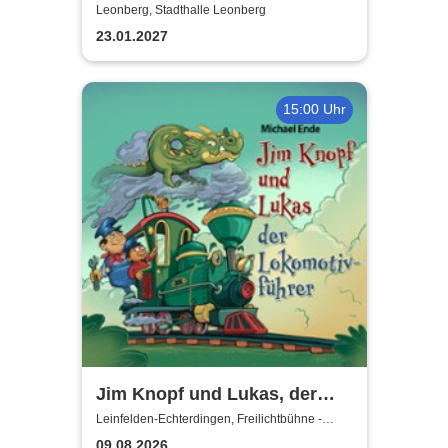
Potter - Live in Concert
Leonberg, Stadthalle Leonberg
23.01.2027
15:00 Uhr
Jim Knopf und Lukas, der
Lokomotivführer - Theater
Leinfelden-Echterdingen, Freilichtbühne -
Theater u. d. Kuppeln
unter den Kuppeln
09.08.2026