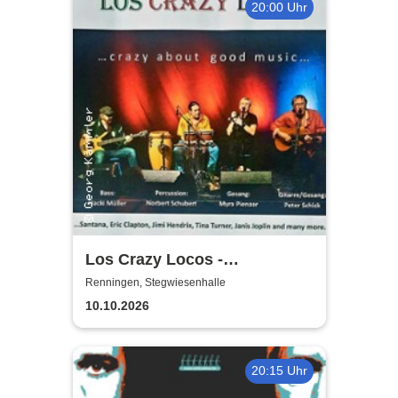
20:00 Uhr
Los Crazy Locos -
Rockklassiker unplugged
Renningen, Stegwiesenhalle
10.10.2026
20:15 Uhr