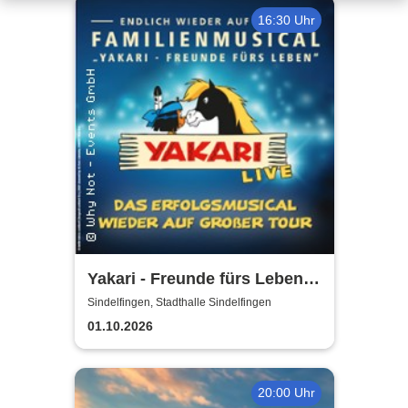
16:30 Uhr
Yakari - Freunde fürs Leben -
Das Musical für die ganze
Sindelfingen, Stadthalle Sindelfingen
Familie
01.10.2026
20:00 Uhr