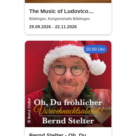
The Music of Ludovico
Einaudi: Tribute-
Böblingen, Kongresshalle Böblingen
Klavierkonzert - Ludovico
29.09.2026 - 22.11.2026
Einaudi Tribute bei
Kerzenschein
20:00 Uhr
Bernd Stelter - Oh, Du