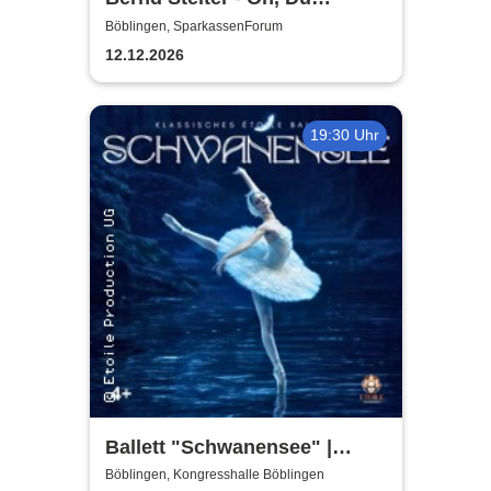
fröhlicher
Böblingen, SparkassenForum
Vorweihnachtsabend! 2026
12.12.2026
19:30 Uhr
Ballett "Schwanensee" |
Klassisches Etoile Ballett
Böblingen, Kongresshalle Böblingen