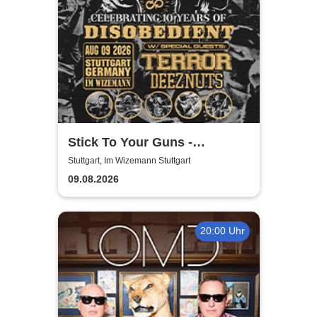
Stick To Your Guns -
Disobedient Anniversary
Stuttgart, Im Wizemann Stuttgart
Show
09.08.2026
20:00 Uhr