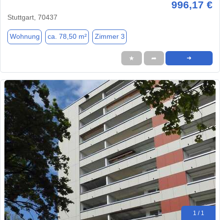
996,17 €
Stuttgart, 70437
Wohnung
ca. 78,50 m²
Zimmer 3
★
➦
➜
1 / 1