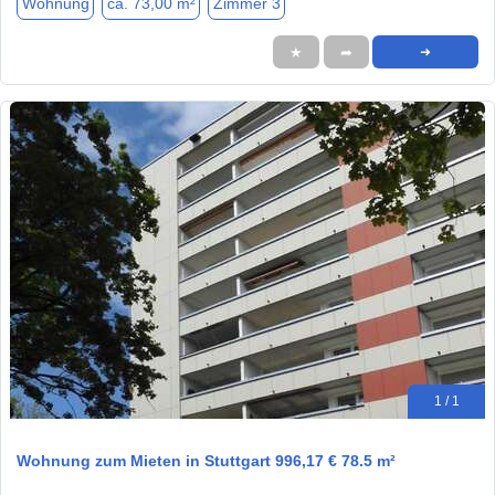
Wohnung
ca. 73,00 m²
Zimmer 3
★
➦
➜
1 / 1
Wohnung zum Mieten in Stuttgart 996,17 € 78.5 m²