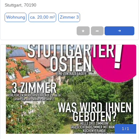
Stuttgart, 70190
Wohnung
ca. 20,00 m²
Zimmer 3
★
➦
➜
1 / 1