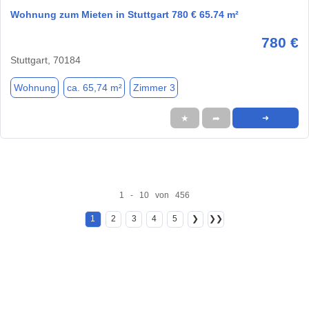
Wohnung zum Mieten in Stuttgart 780 € 65.74 m²
780 €
Stuttgart, 70184
Wohnung
ca. 65,74 m²
Zimmer 3
★
➦
➜
1 - 10 von 456
1
2
3
4
5
❯
❯❯