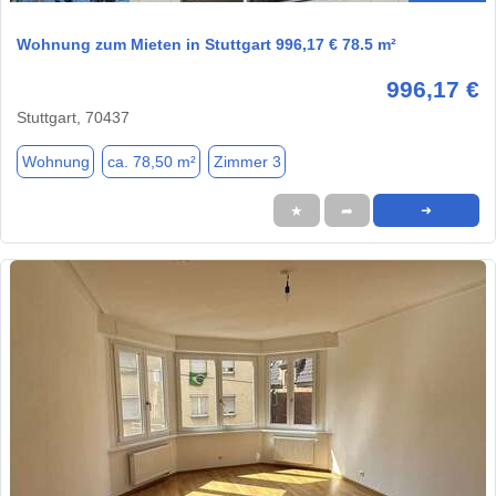
Wohnung zum Mieten in Stuttgart 996,17 € 78.5 m²
996,17 €
Stuttgart, 70437
Wohnung
ca. 78,50 m²
Zimmer 3
★
➦
➜