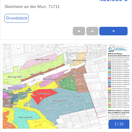
Steinheim an der Murr, 71711
Grundstück
★
➦
➜
1 / 15