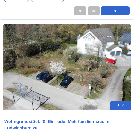
★
➦
➜
1 / 4
Wohngrundstück für Ein- oder Mehrfamilienhaus in
Ludwigsburg zu…