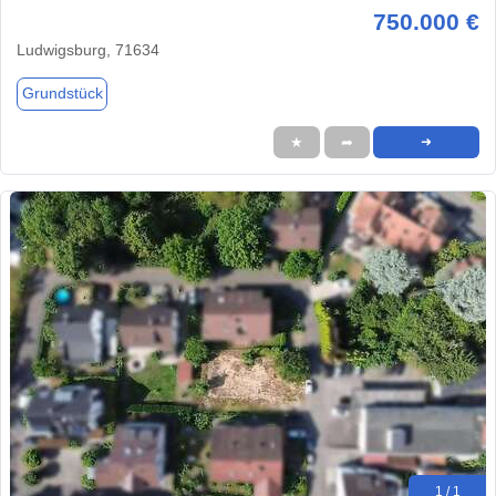
750.000 €
Ludwigsburg, 71634
Grundstück
★
➦
➜
1 / 1