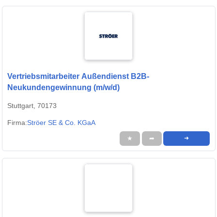
Vertriebsmitarbeiter Außendienst B2B-
Neukundengewinnung (m/w/d)
Stuttgart, 70173
Firma:
Ströer SE & Co. KGaA
★
➦
➜