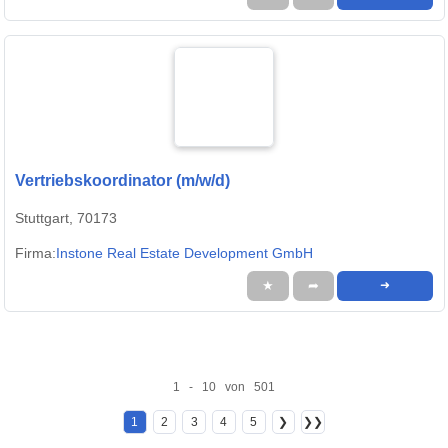
Vertriebskoordinator (m/w/d)
Stuttgart, 70173
Firma:
Instone Real Estate Development GmbH
★
➦
➜
1 - 10 von 501
1
2
3
4
5
❯
❯❯