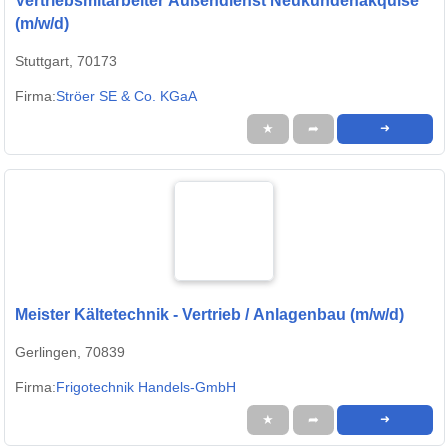
Vertriebsmitarbeiter Außendienst Neukundenakquise
(m/w/d)
Stuttgart, 70173
Firma:
Ströer SE & Co. KGaA
★
➦
➜
Meister Kältetechnik - Vertrieb / Anlagenbau (m/w/d)
Gerlingen, 70839
Firma:
Frigotechnik Handels-GmbH
★
➦
➜