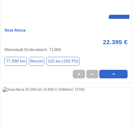
Seat Ateca
22.395 €
Weinstadt-Endersbach, 71384
77.990 km
Benzin
110 kw (150 PS)
★
➦
➜