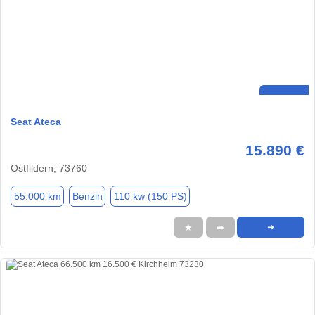
Seat Ateca
15.890 €
Ostfildern, 73760
55.000 km
Benzin
110 kw (150 PS)
★
➦
➜