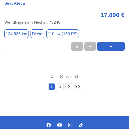
Seat Ateca
17.890 €
Wendlingen am Neckar, 73240
124.936 km
Diesel
110 kw (150 PS)
★
➦
➜
1 - 10 von 18
1
2
❯
❯❯