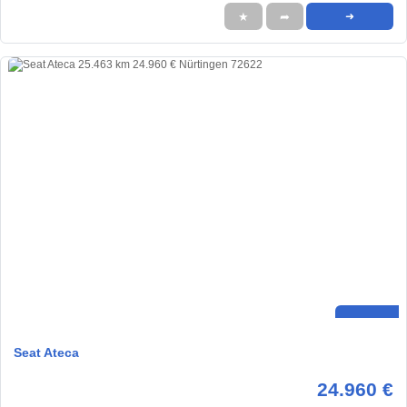
★
➦
➜
Seat Ateca
24.960 €