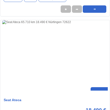
★
➦
➜
Seat Ateca
18.490 €