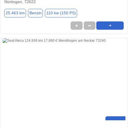
Nürtingen, 72622
25.463 km
Benzin
110 kw (150 PS)
★
➦
➜