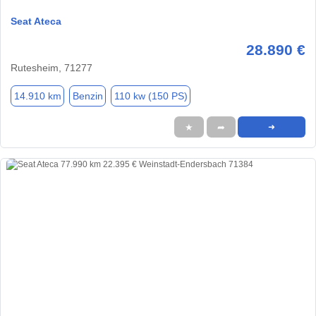
Seat Ateca
28.890 €
Rutesheim, 71277
14.910 km
Benzin
110 kw (150 PS)
★
➦
➜