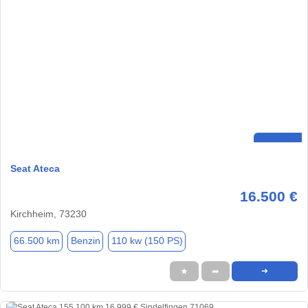
Seat Ateca
16.500 €
Kirchheim, 73230
66.500 km
Benzin
110 kw (150 PS)
★
➦
➜