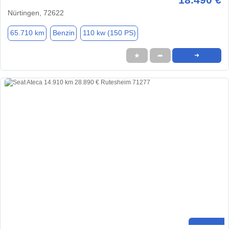
Nürtingen, 72622
65.710 km
Benzin
110 kw (150 PS)
★
➦
➜