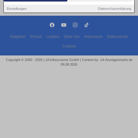
Einstellungen
Datenschutzerklärung
Ratgeber
Presse
Lokales
Über Uns
Impressum
Datenschutz
Cookies
Copyright © 2000 - 2026 | 1A Infosysteme GmbH | Content by: 1A-Anzeigenmarkt.de
09.08.2026