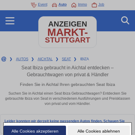
Event
Auto
Immo
Job
ANZEIGEN
MARKT-
STUTTGART
❯
AUTOS
❯
AICHTAL
❯
SEAT
❯
IBIZA
Seat Ibiza gebraucht in Aichtal entdecken –
Gebrauchtwagen von privat & Händler
Finden Sie in Aichtal Ihren gebrauchten Seat Ibiza
Suchen Sie in Aichtal einen Seat Ibiza Gebrauchtwagen? Entdecken Sie
gebrauchte Ibiza von Seat in verschiedenen Ausführungen und Preisklassen
von privat und vom Händler.
Leider konnten wir derzeit keine passenden Autos finden. Schauen Sie
bald wieder vorbei!
Alle Cookies akzeptieren
Alle Cookies ablehnen