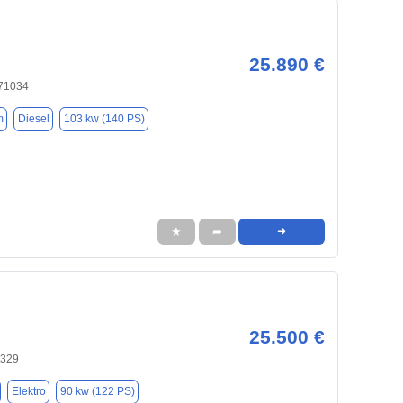
25.890 €
 71034
m
Diesel
103 kw (140 PS)
★
➦
➜
25.500 €
0329
Elektro
90 kw (122 PS)