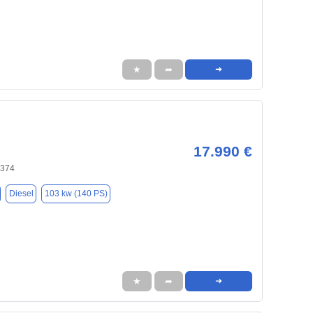
★
➦
➜
17.990 €
0374
Diesel
103 kw (140 PS)
★
➦
➜