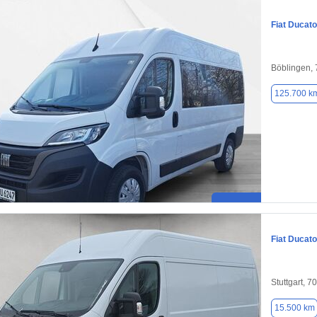
Fiat Ducato
Böblingen,
125.700 k
Fiat Ducato
Stuttgart, 7
15.500 km