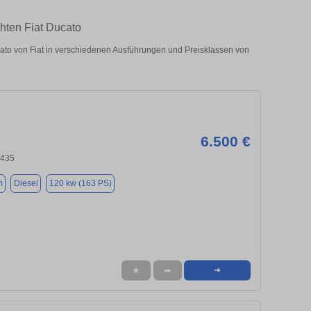
hten Fiat Ducato
to von Fiat in verschiedenen Ausführungen und Preisklassen von
6.500 €
0435
m
Diesel
120 kw (163 PS)
★
➦
➜