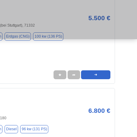
5.500 €
(bei Stuttgart), 71332
m
Erdgas (CNG)
100 kw (136 PS)
★
➦
➜
6.800 €
0180
m
Diesel
96 kw (131 PS)