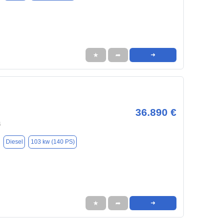
★
➦
➜
36.890 €
4
Diesel
103 kw (140 PS)
★
➦
➜