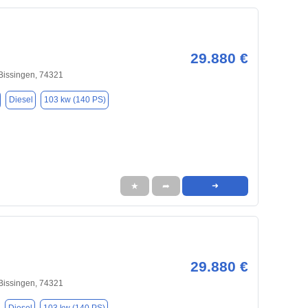
29.880 €
Bissingen, 74321
Diesel
103 kw (140 PS)
★
➦
➜
29.880 €
Bissingen, 74321