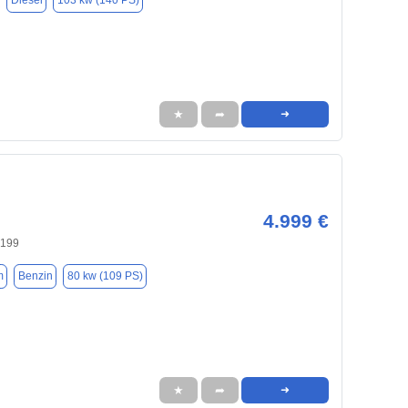
Diesel
103 kw (140 PS)
★
➦
➜
4.999 €
0199
m
Benzin
80 kw (109 PS)
★
➦
➜