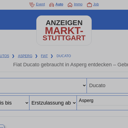
Event
Auto
Immo
Job
ANZEIGEN
MARKT-
STUTTGART
UTOS
❯
ASPERG
❯
FIAT
❯
DUCATO
Fiat Ducato gebraucht in Asperg entdecken – Geb
×