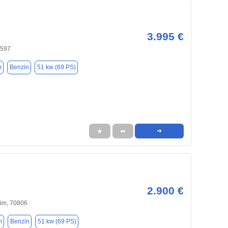
3.995 €
0597
m
Benzin
51 kw (69 PS)
★
➦
➜
2.900 €
im, 70806
m
Benzin
51 kw (69 PS)