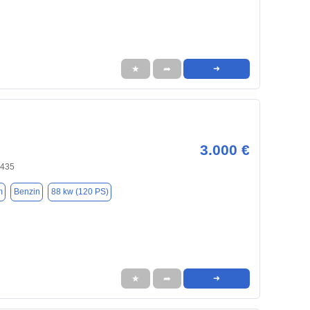
★
➦
➜
3.000 €
0435
m
Benzin
88 kw (120 PS)
★
➦
➜