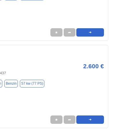
★
➦
➜
2.600 €
0437
m
Benzin
57 kw (77 PS)
★
➦
➜