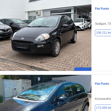
Fiat Punto
Stuttgart, 7
106.211 k
Fiat Punto
Kornwesthe
173.000 k