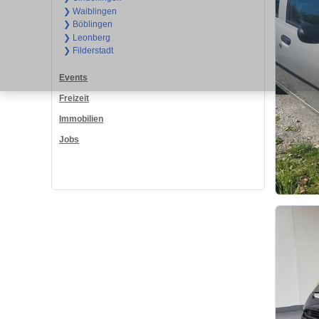
❯ Waiblingen
❯ Böblingen
❯ Leonberg
❯ Filderstadt
Events
Freizeit
Immobilien
Jobs