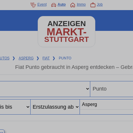
Event
Auto
Immo
Job
ANZEIGEN
MARKT-
STUTTGART
UTOS
❯
ASPERG
❯
FIAT
❯
PUNTO
Fiat Punto gebraucht in Asperg entdecken – Geb
×