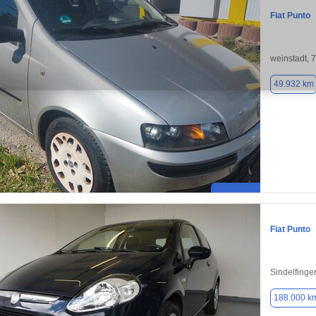
Fiat Punto
weinstadt, 
49.932 km
Fiat Punto
Sindelfinge
188.000 k