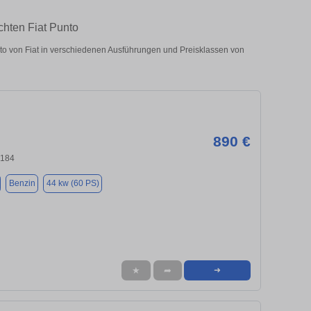
chten Fiat Punto
o von Fiat in verschiedenen Ausführungen und Preisklassen von
890 €
0184
Benzin
44 kw (60 PS)
★
➦
➜