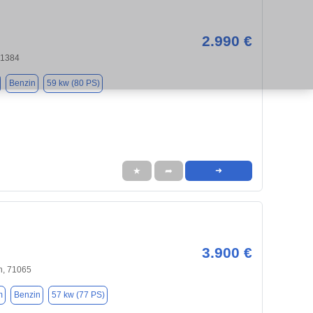
2.990 €
71384
Benzin
59 kw (80 PS)
★
➦
➜
3.900 €
n, 71065
m
Benzin
57 kw (77 PS)