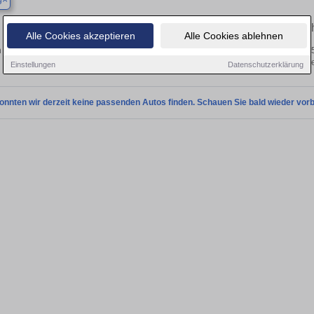
g
Finden Sie in Asperg Ihren gebrau
Alle Cookies akzeptieren
Alle Cookies ablehnen
 Sie in Asperg einen Nissan 350Z Gebrauchtwagen? Entdecken Sie gebrauchte 35
von privat und vom Händle
Einstellungen
Datenschutzerklärung
onnten wir derzeit keine passenden Autos finden. Schauen Sie bald wieder vorb