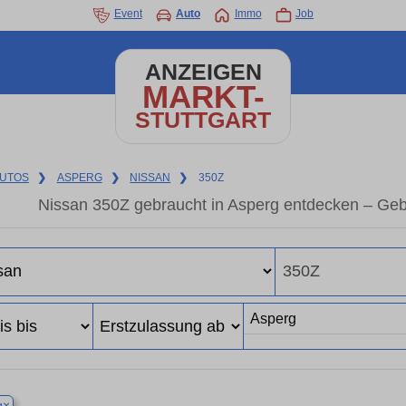
Event
Auto
Immo
Job
ANZEIGEN
MARKT-
STUTTGART
UTOS
❯
ASPERG
❯
NISSAN
❯
350Z
Nissan 350Z gebraucht in Asperg entdecken – Geb
×