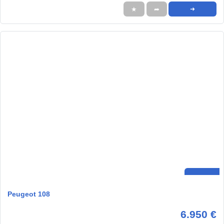
★
➦
➜
Peugeot 108
6.950 €