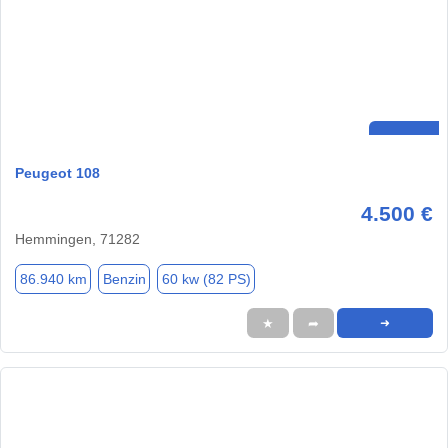
Peugeot 108
4.500 €
Hemmingen, 71282
86.940 km
Benzin
60 kw (82 PS)
★
➦
➜