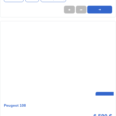
★
➦
➜
Peugeot 108
6.590 €