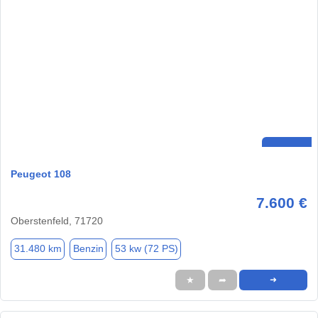
Peugeot 108
7.600 €
Oberstenfeld, 71720
31.480 km
Benzin
53 kw (72 PS)
★
➦
➜