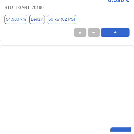
STUTTGART, 70190
54.980 km
Benzin
60 kw (82 PS)
★
➦
➜