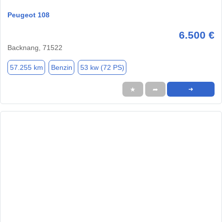
Peugeot 108
6.500 €
Backnang, 71522
57.255 km
Benzin
53 kw (72 PS)
★
➦
➜