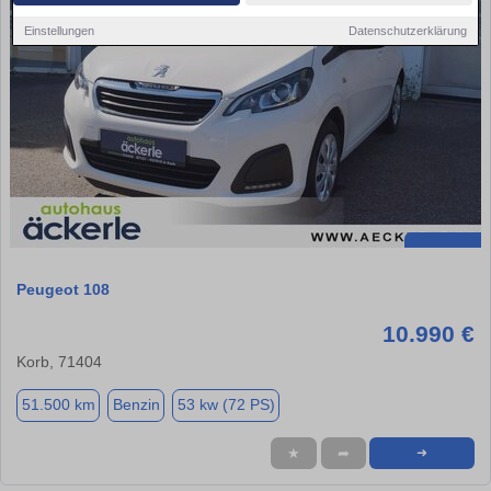
Einstellungen
Datenschutzerklärung
Peugeot 108
10.990 €
Korb, 71404
51.500 km
Benzin
53 kw (72 PS)
★
➦
➜