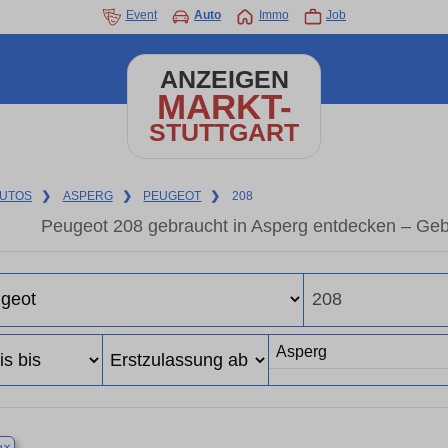
Event
Auto
Immo
Job
ANZEIGEN
MARKT-
STUTTGART
UTOS
❯
ASPERG
❯
PEUGEOT
❯
208
Peugeot 208 gebraucht in Asperg entdecken – Geb
×