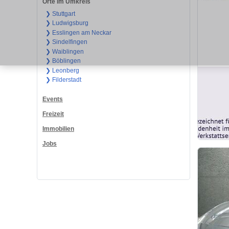
Orte im Umkreis
❯ Stuttgart
❯ Ludwigsburg
❯ Esslingen am Neckar
❯ Sindelfingen
❯ Waiblingen
❯ Böblingen
❯ Leonberg
❯ Filderstadt
Events
Freizeit
Immobilien
Jobs