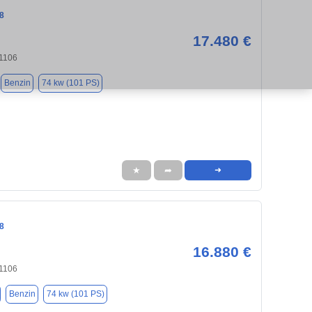
8
17.480 €
71106
Benzin
74 kw (101 PS)
★
➦
➜
8
16.880 €
71106
Benzin
74 kw (101 PS)