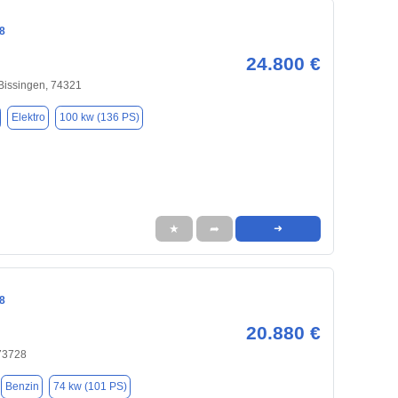
8
24.800 €
Bissingen, 74321
Elektro
100 kw (136 PS)
★
➦
➜
8
20.880 €
 73728
Benzin
74 kw (101 PS)