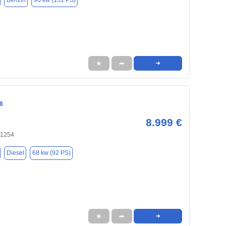
Benzin
96 kw (131 PS)
★
➦
➜
8
8.999 €
71254
Diesel
68 kw (92 PS)
★
➦
➜