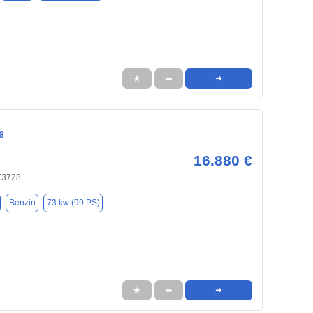
★
➦
➜
8
16.880 €
 73728
Benzin
73 kw (99 PS)
★
➦
➜