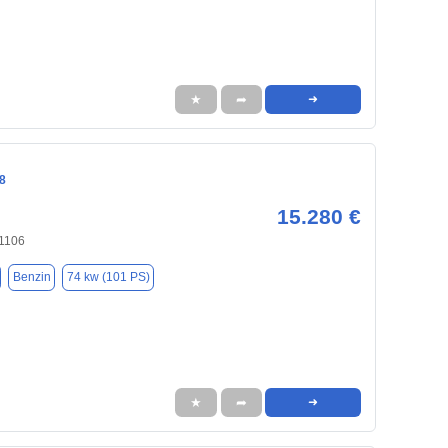
★
➦
➜
8
15.280 €
71106
Benzin
74 kw (101 PS)
★
➦
➜