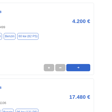
8
4.200 €
0499
m
Benzin
60 kw (82 PS)
★
➦
➜
8
17.480 €
71106