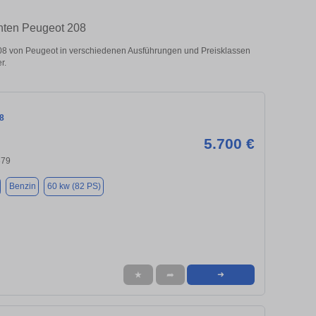
chten Peugeot 208
8 von Peugeot in verschiedenen Ausführungen und Preisklassen
r.
8
5.700 €
679
Benzin
60 kw (82 PS)
★
➦
➜