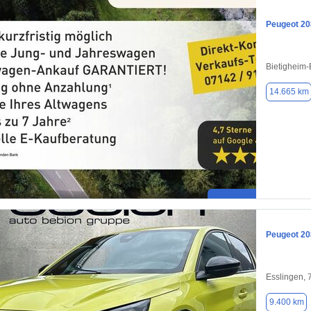
Peugeot 20
Bietigheim-
14.665 km
Peugeot 20
Esslingen,
9.400 km