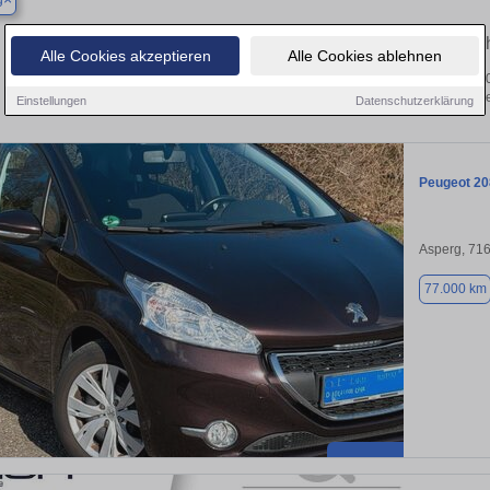
g
Finden Sie in Asperg Ihren gebrau
Alle Cookies akzeptieren
Alle Cookies ablehnen
 Sie in Asperg einen Peugeot 208 Gebrauchtwagen? Entdecken Sie gebrauchte 20
von privat und vom Händle
Einstellungen
Datenschutzerklärung
Peugeot 20
Asperg, 71
77.000 km