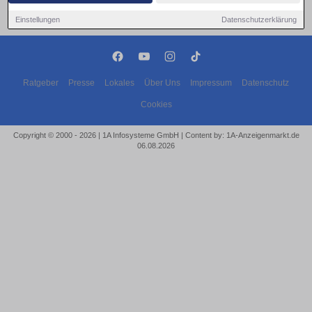
Einstellungen
Datenschutzerklärung
Ratgeber
Presse
Lokales
Über Uns
Impressum
Datenschutz
Cookies
Copyright © 2000 - 2026 | 1A Infosysteme GmbH | Content by: 1A-Anzeigenmarkt.de
06.08.2026