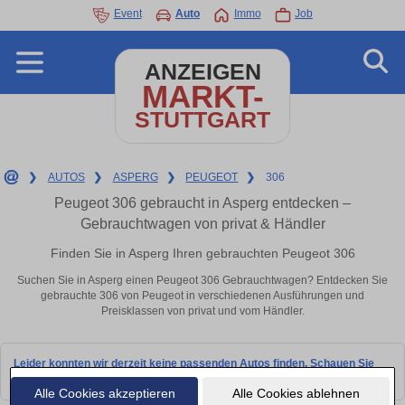
Event
Auto
Immo
Job
ANZEIGEN
MARKT-
STUTTGART
❯
AUTOS
❯
ASPERG
❯
PEUGEOT
❯
306
Peugeot 306 gebraucht in Asperg entdecken –
Gebrauchtwagen von privat & Händler
Finden Sie in Asperg Ihren gebrauchten Peugeot 306
Suchen Sie in Asperg einen Peugeot 306 Gebrauchtwagen? Entdecken Sie
gebrauchte 306 von Peugeot in verschiedenen Ausführungen und
Preisklassen von privat und vom Händler.
Leider konnten wir derzeit keine passenden Autos finden. Schauen Sie
bald wieder vorbei!
Alle Cookies akzeptieren
Alle Cookies ablehnen