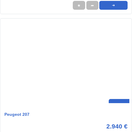
★
➦
➜
Peugeot 207
2.940 €