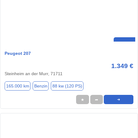
Peugeot 207
1.349 €
Steinheim an der Murr, 71711
165.000 km
Benzin
88 kw (120 PS)
★
➦
➜