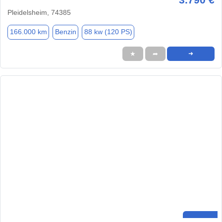
Pleidelsheim, 74385
166.000 km
Benzin
88 kw (120 PS)
★
➦
➜