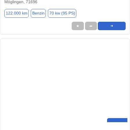
Möglingen, 71696
122.000 km
Benzin
70 kw (95 PS)
★
➦
➜