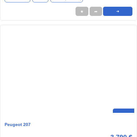
★
➦
➜
Peugeot 207
3.790 €