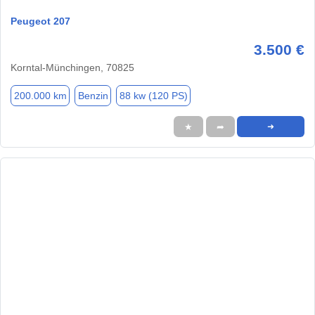
Peugeot 207
3.500 €
Korntal-Münchingen, 70825
200.000 km
Benzin
88 kw (120 PS)
★
➦
➜