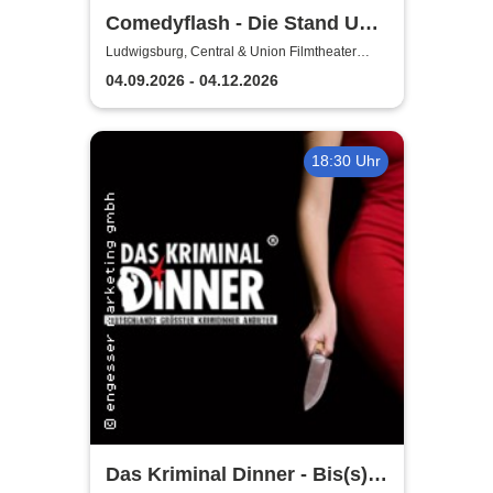
Comedyflash - Die Stand Up
Comedy Show in
Ludwigsburg, Central & Union Filmtheater
Ludwigsburg
Ludwigsburg
04.09.2026 - 04.12.2026
18:30 Uhr
Das Kriminal Dinner - Bis(s)