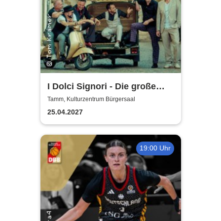
I Dolci Signori - Die große
Nacht der italienischen
Tamm, Kulturzentrum Bürgersaal
Welthits
25.04.2027
19:00 Uhr