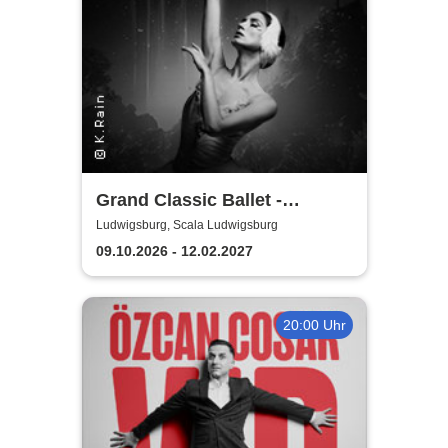
Grand Classic Ballet -
Schwanensee - Jenseits der
Ludwigsburg, Scala Ludwigsburg
Bühne mit live Streichquartett
09.10.2026 - 12.02.2027
20:00 Uhr