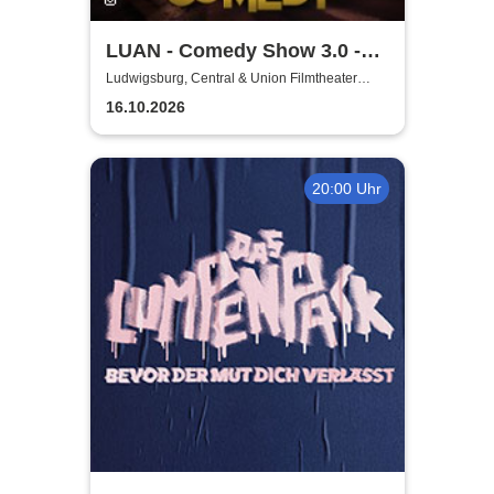
LUAN - Comedy Show 3.0 -
Glaub halt net!
Ludwigsburg, Central & Union Filmtheater
Ludwigsburg
16.10.2026
20:00 Uhr