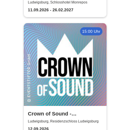
zum letzten Zug
Ludwigsburg, Schlosshotel Monrepos
11.09.2026 - 26.02.2027
15:00 Uhr
Crown of Sound -
Residenzschloss
Ludwigsburg, Residenzschloss Ludwigsburg
Ludwigsburg
12.09.2026