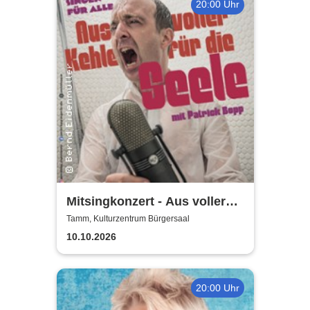
20:00 Uhr
Mitsingkonzert - Aus voller
Kehle für die Seele - Singen
Tamm, Kulturzentrum Bürgersaal
für Alle
10.10.2026
20:00 Uhr