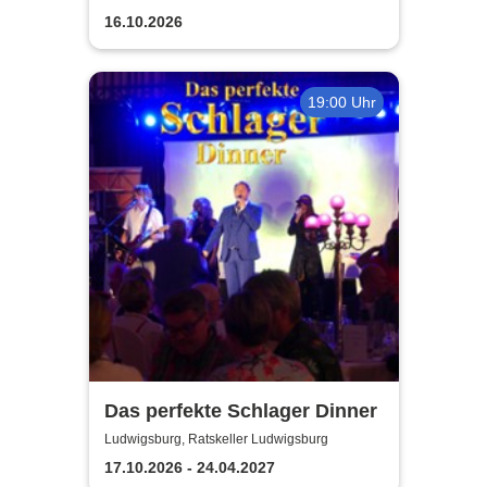
Band - Miles of Time Tour
16.10.2026
2026
19:00 Uhr
Das perfekte Schlager Dinner
Ludwigsburg, Ratskeller Ludwigsburg
17.10.2026 - 24.04.2027