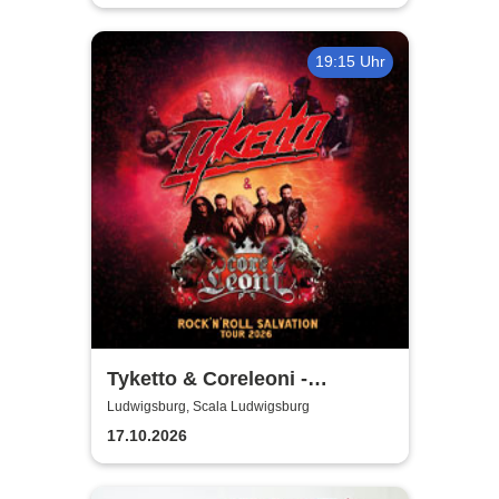
19:15 Uhr
Tyketto & Coreleoni -
Rock'n'Roll Salvation Tour
Ludwigsburg, Scala Ludwigsburg
2026
17.10.2026