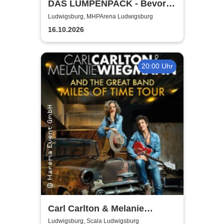
DAS LUMPENPACK - Bevor
der Mut dich verlässt
Ludwigsburg, MHPArena Ludwigsburg
16.10.2026
20:00 Uhr
Carl Carlton & Melanie
Wiegmann and the Great
Ludwigsburg, Scala Ludwigsburg