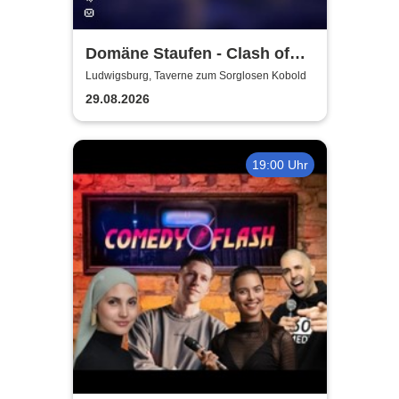
Domäne Staufen - Clash of
the Sects 26/4
Ludwigsburg, Taverne zum Sorglosen Kobold
29.08.2026
19:00 Uhr