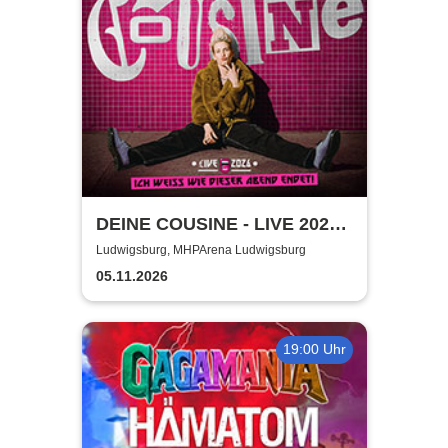
DEINE COUSINE - LIVE 2026 -
Ich weiß wie dieser Abend
Ludwigsburg, MHPArena Ludwigsburg
endet
05.11.2026
19:00 Uhr