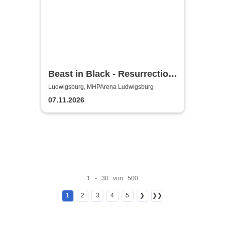
Beast in Black - Resurrection
Tour 2026
Ludwigsburg, MHPArena Ludwigsburg
07.11.2026
1 - 30 von 500
1
2
3
4
5
❯
❯❯