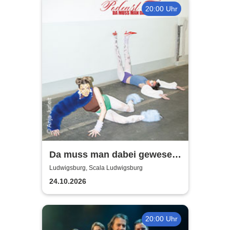
20:00 Uhr
Da muss man dabei gewesen
sein - Podcast-Tour 2026
Ludwigsburg, Scala Ludwigsburg
24.10.2026
20:00 Uhr