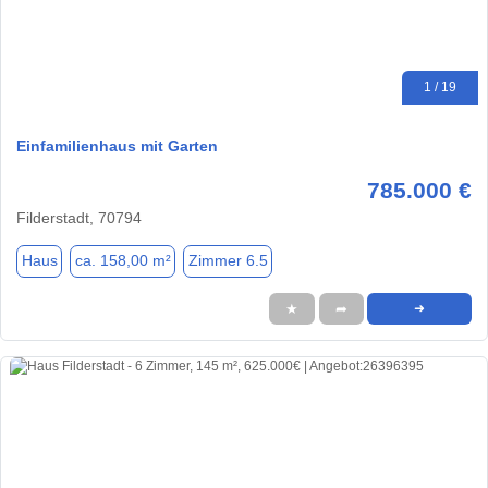
1 / 19
Einfamilienhaus mit Garten
785.000 €
Filderstadt, 70794
Haus
ca. 158,00 m²
Zimmer 6.5
★
➦
➜