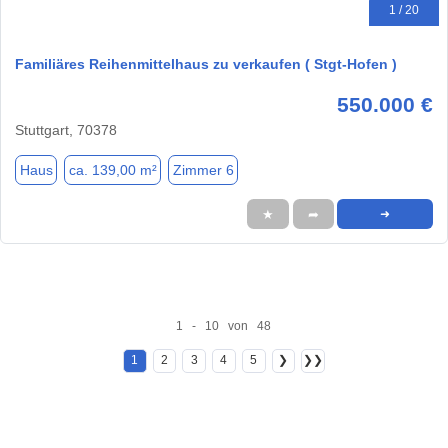
1 / 20
Familiäres Reihenmittelhaus zu verkaufen ( Stgt-Hofen )
550.000 €
Stuttgart, 70378
Haus
ca. 139,00 m²
Zimmer 6
★
➦
➜
1 - 10 von 48
1
2
3
4
5
❯
❯❯