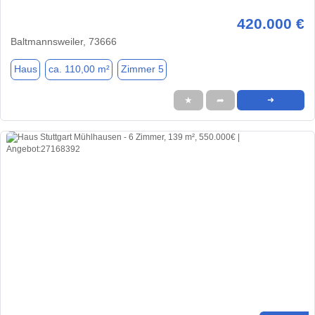
420.000 €
Baltmannsweiler, 73666
Haus
ca. 110,00 m²
Zimmer 5
★
➦
➜