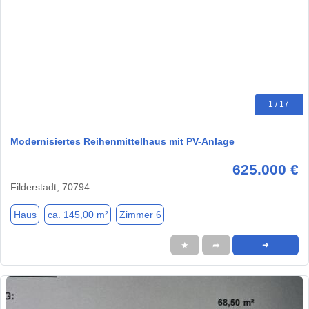
1 / 17
Modernisiertes Reihenmittelhaus mit PV-Anlage
625.000 €
Filderstadt, 70794
Haus
ca. 145,00 m²
Zimmer 6
★
➦
➜