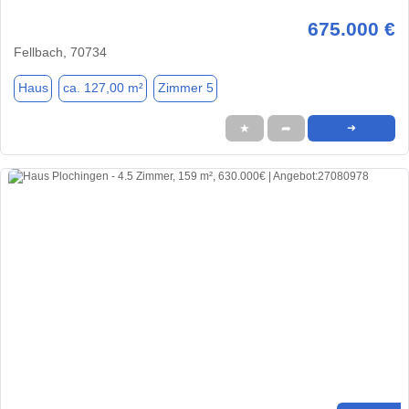
675.000 €
Fellbach, 70734
Haus
ca. 127,00 m²
Zimmer 5
★
➦
➜