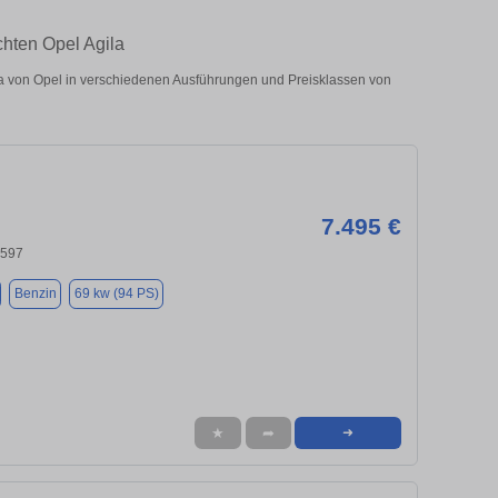
chten Opel Agila
a von Opel in verschiedenen Ausführungen und Preisklassen von
7.495 €
0597
Benzin
69 kw (94 PS)
★
➦
➜