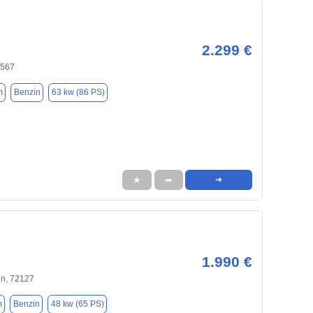
2.299 €
0567
m
Benzin
63 kw (86 PS)
★
➦
➜
1.990 €
en, 72127
m
Benzin
48 kw (65 PS)