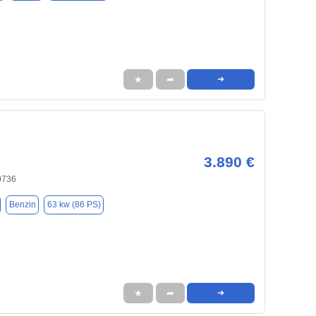
★
➦
➜
3.890 €
0736
Benzin
63 kw (86 PS)
★
➦
➜