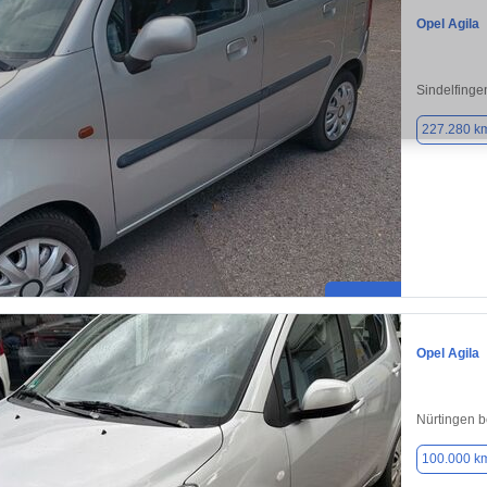
Opel Agila
Sindelfinge
227.280 k
Opel Agila
Nürtingen b
100.000 k