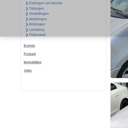
❯ Esslingen am Neckar
❯ Tübingen
❯ Sindelfingen
❯ Waiblingen
❯ Böblingen
❯ Leonberg
❯ Filderstadt
Events
Freizeit
Immobilien
Jobs