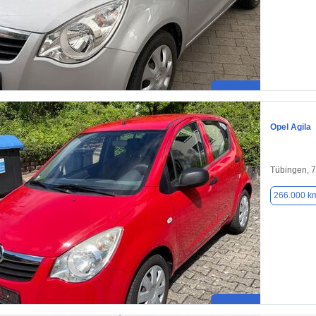
Opel Agila
Tübingen, 
266.000 k