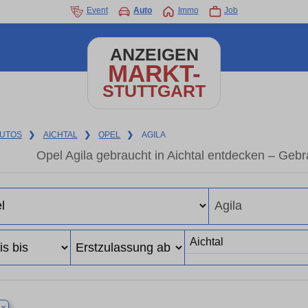
Event
Auto
Immo
Job
ANZEIGEN
MARKT-
STUTTGART
UTOS
❯
AICHTAL
❯
OPEL
❯
AGILA
Opel Agila gebraucht in Aichtal entdecken – Geb
×