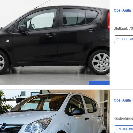
Opel Agila
Stuttgart, 7
155.000 k
Opel Agila
Kusterding
119.300 k