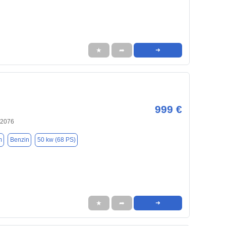
★
➦
➜
999 €
72076
m
Benzin
50 kw (68 PS)
★
➦
➜