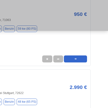
950 €
n, 71063
m
Benzin
59 kw (80 PS)
★
➦
➜
2.990 €
ei Stuttgart, 72622
m
Benzin
48 kw (65 PS)