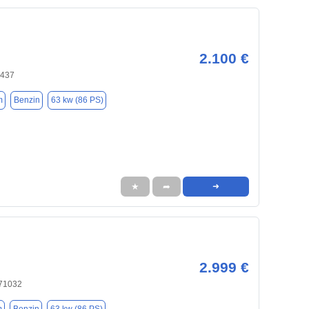
2.100 €
0437
m
Benzin
63 kw (86 PS)
★
➦
➜
2.999 €
 71032