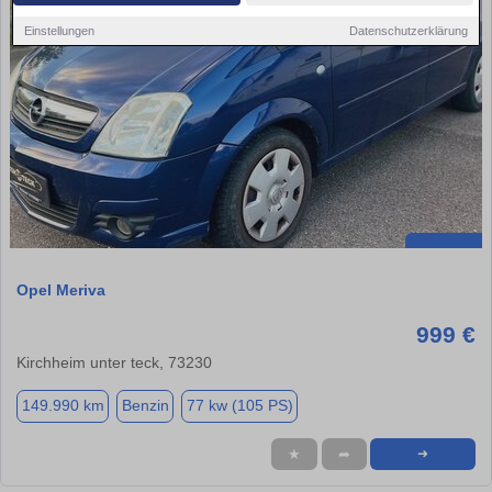
Einstellungen
Datenschutzerklärung
Opel Meriva
999 €
Kirchheim unter teck, 73230
149.990 km
Benzin
77 kw (105 PS)
★
➦
➜