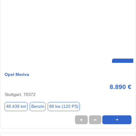
Opel Meriva
8.890 €
Stuttgart, 70372
48.438 km
Benzin
88 kw (120 PS)
★
➦
➜