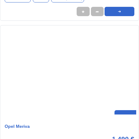
★
➦
➜
Opel Meriva
1.490 €