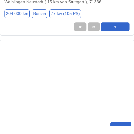
Waiblingen Neustadt ( 15 km von Stuttgart ), 71336
204.000 km
Benzin
77 kw (105 PS)
★
➦
➜