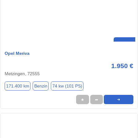
Opel Meriva
1.950 €
Metzingen, 72555
171.400 km
Benzin
74 kw (101 PS)
★
➦
➜