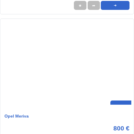
★
➦
➜
Opel Meriva
800 €