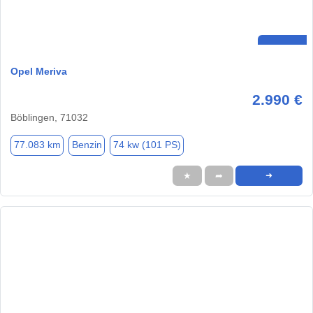
Opel Meriva
2.990 €
Böblingen, 71032
77.083 km
Benzin
74 kw (101 PS)
★
➦
➜