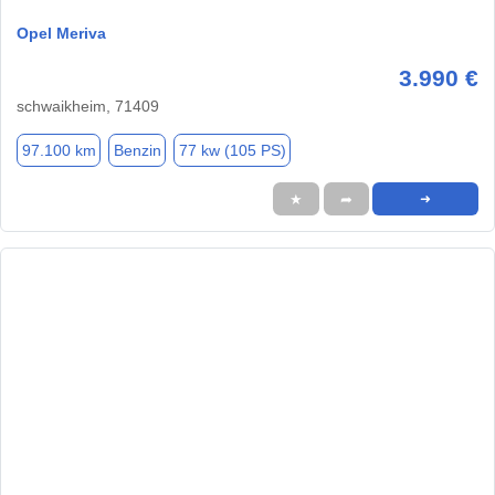
Opel Meriva
3.990 €
schwaikheim, 71409
97.100 km
Benzin
77 kw (105 PS)
★
➦
➜