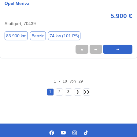
Opel Meriva
5.900 €
Stuttgart, 70439
83.900 km
Benzin
74 kw (101 PS)
★
➦
➜
1 - 10 von 29
1
2
3
❯
❯❯