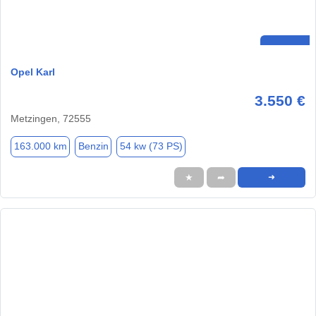
Opel Karl
3.550 €
Metzingen, 72555
163.000 km
Benzin
54 kw (73 PS)
★
➦
➜