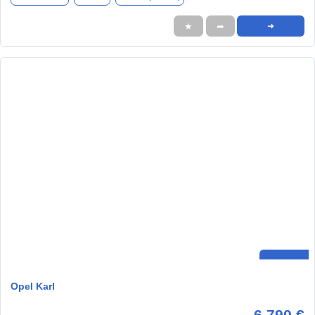
★
➦
➜
Opel Karl
6.790 €