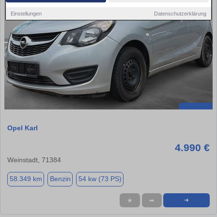
Einstellungen
Datenschutzerklärung
Opel Karl
4.990 €
Weinstadt, 71384
58.349 km
Benzin
54 kw (73 PS)
★
➦
➜