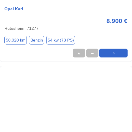
Opel Karl
8.900 €
Rutesheim, 71277
50.920 km
Benzin
54 kw (73 PS)
★
➦
➜