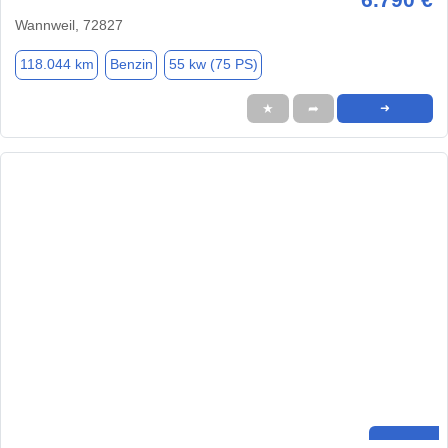
Wannweil, 72827
118.044 km
Benzin
55 kw (75 PS)
★
➦
➜