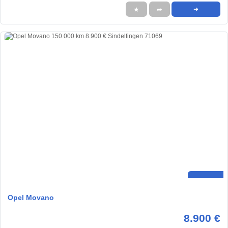
★
➦
➜
Opel Movano
8.900 €