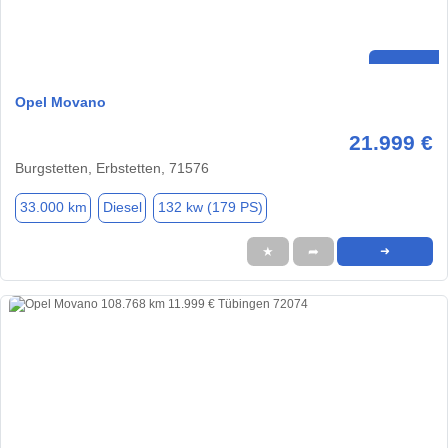
Opel Movano
21.999 €
Burgstetten, Erbstetten, 71576
33.000 km
Diesel
132 kw (179 PS)
★
➦
➜