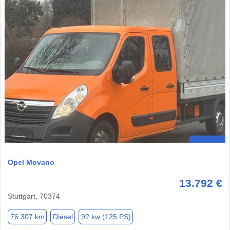
Opel Movano
13.792 €
Stuttgart, 70374
76.307 km
Diesel
92 kw (125 PS)