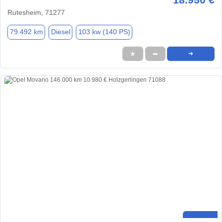
Rutesheim, 71277
79.492 km
Diesel
103 kw (140 PS)
★
➦
➜