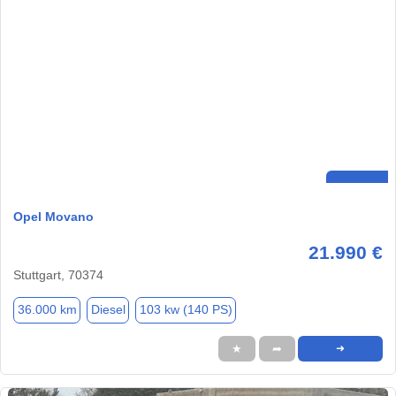
Opel Movano
21.990 €
Stuttgart, 70374
36.000 km
Diesel
103 kw (140 PS)
★
➦
➜