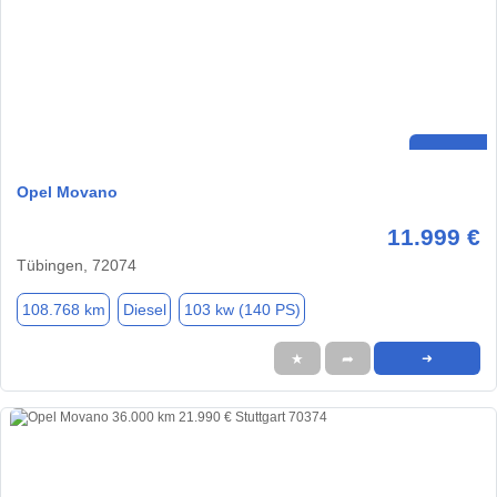
Opel Movano
11.999 €
Tübingen, 72074
108.768 km
Diesel
103 kw (140 PS)
★
➦
➜