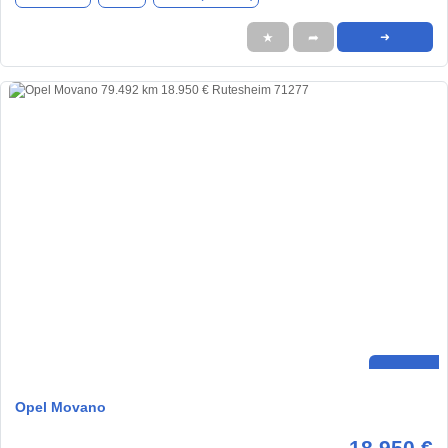
★
➦
➜
Opel Movano
18.950 €