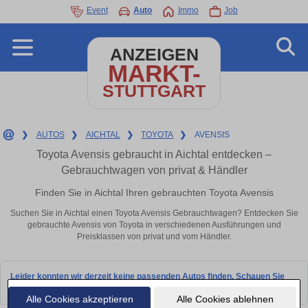
Event
Auto
Immo
Job
ANZEIGEN
MARKT-
STUTTGART
❯
AUTOS
❯
AICHTAL
❯
TOYOTA
❯
AVENSIS
Toyota Avensis gebraucht in Aichtal entdecken –
Gebrauchtwagen von privat & Händler
Finden Sie in Aichtal Ihren gebrauchten Toyota Avensis
Suchen Sie in Aichtal einen Toyota Avensis Gebrauchtwagen? Entdecken Sie
gebrauchte Avensis von Toyota in verschiedenen Ausführungen und
Preisklassen von privat und vom Händler.
Leider konnten wir derzeit keine passenden Autos finden. Schauen Sie
bald wieder vorbei!
Alle Cookies akzeptieren
Alle Cookies ablehnen