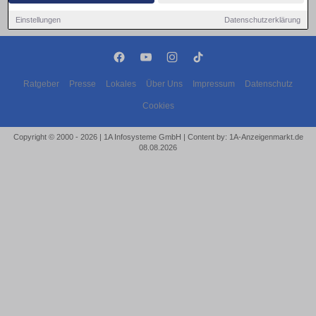
Einstellungen
Datenschutzerklärung
Ratgeber
Presse
Lokales
Über Uns
Impressum
Datenschutz
Cookies
Copyright © 2000 - 2026 | 1A Infosysteme GmbH | Content by: 1A-Anzeigenmarkt.de
08.08.2026