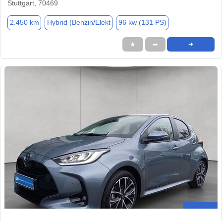
Stuttgart, 70469
2.450 km
Hybrid (Benzin/Elekt
96 kw (131 PS)
★
➦
➜