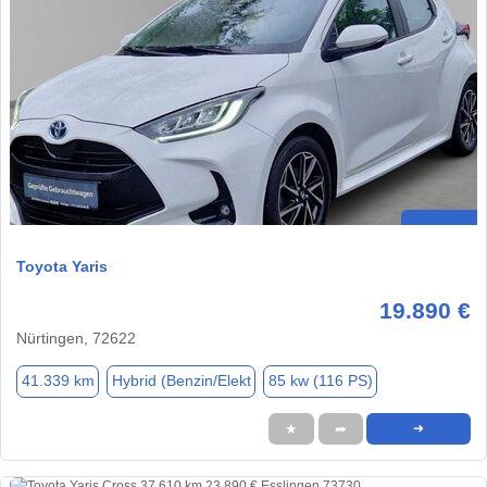
Toyota Yaris
19.890 €
Nürtingen, 72622
41.339 km
Hybrid (Benzin/Elekt
85 kw (116 PS)
★
➦
➜