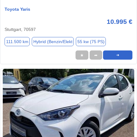
Toyota Yaris
10.995 €
Stuttgart, 70597
111.500 km
Hybrid (Benzin/Elekt
55 kw (75 PS)
★
➦
➜