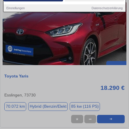
Einstellungen
Datenschutzerklärung
Toyota Yaris
18.290 €
Esslingen, 73730
70.072 km
Hybrid (Benzin/Elekt
85 kw (116 PS)
★
➦
➜