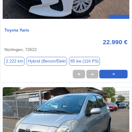
Toyota Yaris
22.990 €
Nürtingen, 72622
2.222 km
Hybrid (Benzin/Elekt
85 kw (116 PS)
★
➦
➜