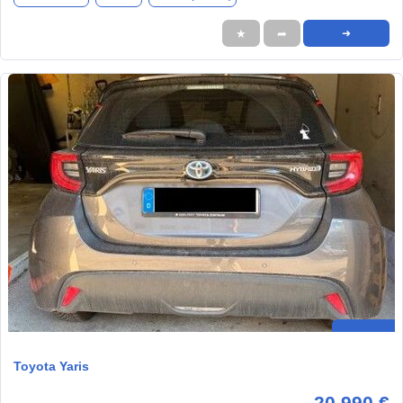
★
➦
➜
Toyota Yaris
20.990 €