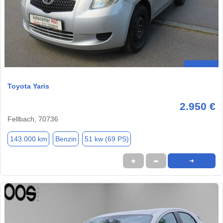
Toyota Yaris
2.950 €
Fellbach, 70736
143.000 km
Benzin
51 kw (69 PS)
★
➦
➜