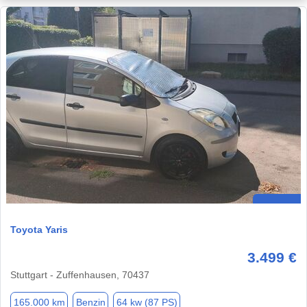
Toyota Yaris
3.499 €
Stuttgart - Zuffenhausen, 70437
165.000 km
Benzin
64 kw (87 PS)