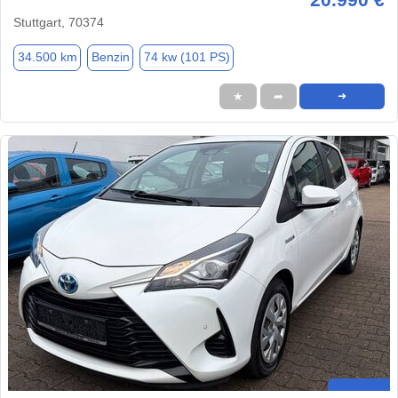
Stuttgart, 70374
34.500 km
Benzin
74 kw (101 PS)
★
➦
➜