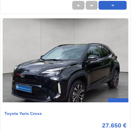
★
➦
➜
Toyota Yaris Cross
27.650 €