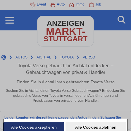
Event
Auto
Immo
Job
ANZEIGEN
MARKT-
STUTTGART
❯
AUTOS
❯
AICHTAL
❯
TOYOTA
❯
VERSO
Toyota Verso gebraucht in Aichtal entdecken –
Gebrauchtwagen von privat & Händler
Finden Sie in Aichtal Ihren gebrauchten Toyota Verso
Suchen Sie in Aichtal einen Toyota Verso Gebrauchtwagen? Entdecken Sie
gebrauchte Verso von Toyota in verschiedenen Ausführungen und
Preisklassen von privat und vom Händler.
Leider konnten wir derzeit keine passenden Autos finden. Schauen Sie
bald wieder vorbei!
Alle Cookies akzeptieren
Alle Cookies ablehnen