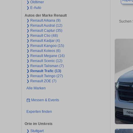
Asper
❯ Oldtimer
❯ E-Auto
Autos der Marke Renault
❯ Renault Arkana (9)
Suchen S
❯ Renault Austral (12)
❯ Renault Captur (35)
❯ Renault Clio (48)
❯ Renault Kadjar (4)
❯ Renault Kangoo (15)
❯ Renault Koleos (6)
❯ Renault Megane (16)
❯ Renault Scenic (12)
❯ Renault Talisman (7)
❯ Renault Trafic (13)
❯ Renault Twingo (27)
❯ Renault ZOE (7)
Alle Marken
Messen & Events
Experten finden
Orte im Umkreis
❯ Stuttgart