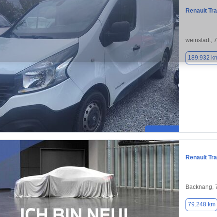
Renault Tra
weinstadt, 
189.932 k
Renault Tra
Backnang, 
79.248 km