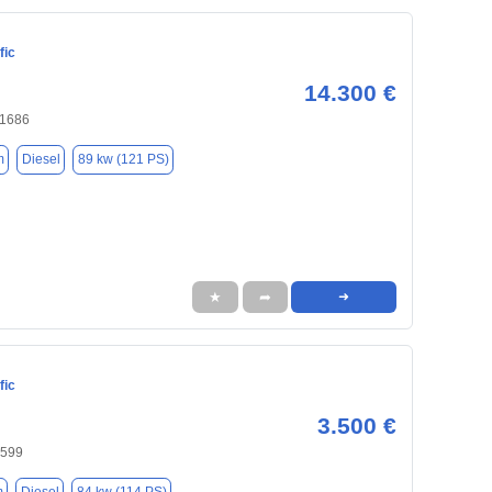
fic
14.300 €
71686
m
Diesel
89 kw (121 PS)
★
➦
➜
fic
3.500 €
0599