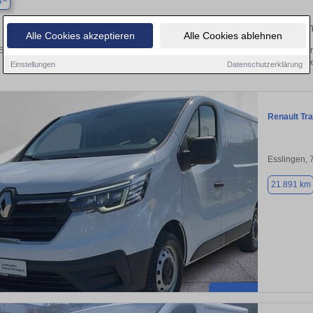
g
Finden Sie in Asperg Ihren gebrauch
Alle Cookies akzeptieren
Alle Cookies ablehnen
ie in Asperg einen Renault Trafic Gebrauchtwagen? Entdecken Sie gebrauchte Tr
von privat und vom Händle
Einstellungen
Datenschutzerklärung
Renault Tra
Esslingen,
21.891 km