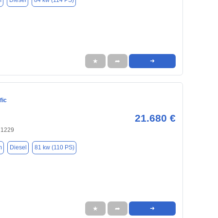
m
Diesel
84 kw (114 PS)
★
➦
➜
fic
21.680 €
71229
m
Diesel
81 kw (110 PS)
★
➦
➜