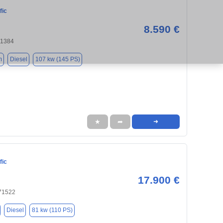
fic
8.590 €
71384
m
Diesel
107 kw (145 PS)
★
➦
➜
fic
17.900 €
71522
Diesel
81 kw (110 PS)