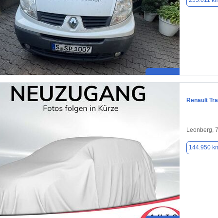
255.011 k
Renault Tra
Leonberg, 
144.950 k