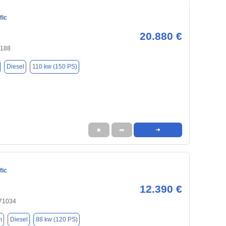
fic
20.880 €
0188
Diesel
110 kw (150 PS)
★
➦
➜
fic
12.390 €
 71034
m
Diesel
88 kw (120 PS)