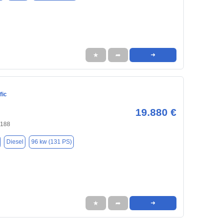
★
➦
➜
fic
19.880 €
0188
Diesel
96 kw (131 PS)
★
➦
➜