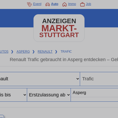
Event
Auto
Immo
Job
ANZEIGEN
MARKT-
STUTTGART
UTOS
❯
ASPERG
❯
RENAULT
❯
TRAFIC
Renault Trafic gebraucht in Asperg entdecken – G
×