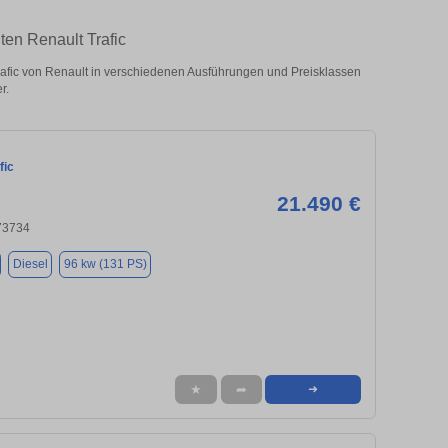
ten Renault Trafic
afic von Renault in verschiedenen Ausführungen und Preisklassen
r.
fic
21.490 €
 73734
Diesel
96 kw (131 PS)
★
➦
➜