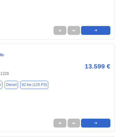
★
➦
➜
fic
13.599 €
71229
m
Diesel
92 kw (125 PS)
★
➦
➜