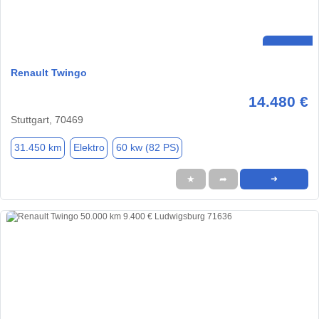
Renault Twingo
14.480 €
Stuttgart, 70469
31.450 km
Elektro
60 kw (82 PS)
★
➦
➜