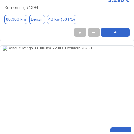
Kernen i. r, 71394
80.300 km
Benzin
43 kw (58 PS)
★
➦
➜