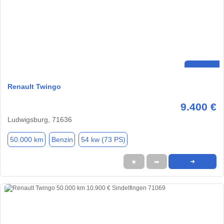
Renault Twingo
9.400 €
Ludwigsburg, 71636
50.000 km
Benzin
54 kw (73 PS)
★
➦
➜