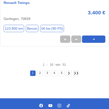
Renault Twingo
3.400 €
Gerlingen, 70839
123.800 km
Benzin
66 kw (90 PS)
★
➦
➜
1 - 10 von 51
1
2
3
4
5
❯
❯❯