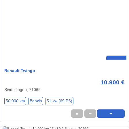
Renault Twingo
10.900 €
Sindelfingen, 71069
50.000 km
Benzin
51 kw (69 PS)
★
➦
➜