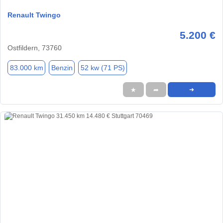
Renault Twingo
5.200 €
Ostfildern, 73760
83.000 km
Benzin
52 kw (71 PS)
★
➦
➜