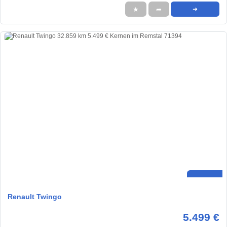
★
➦
➜
Renault Twingo
5.499 €