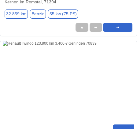
Kernen im Remstal, 71394
32.859 km
Benzin
55 kw (75 PS)
★
➦
➜