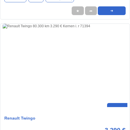
★
➦
➜
Renault Twingo
3.290 €