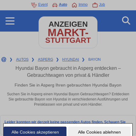
Event
Auto
Immo
Job
ANZEIGEN
MARKT-
STUTTGART
❯
AUTOS
❯
ASPERG
❯
HYUNDAI
❯
BAYON
Hyundai Bayon gebraucht in Asperg entdecken –
Gebrauchtwagen von privat & Händler
Finden Sie in Asperg Ihren gebrauchten Hyundai Bayon
Suchen Sie in Asperg einen Hyundai Bayon Gebrauchtwagen? Entdecken
Sie gebrauchte Bayon von Hyundai in verschiedenen Ausführungen und
Preisklassen von privat und vom Händler.
Leider konnten wir derzeit keine passenden Autos finden. Schauen Sie
bald wieder vorbei!
Alle Cookies akzeptieren
Alle Cookies ablehnen