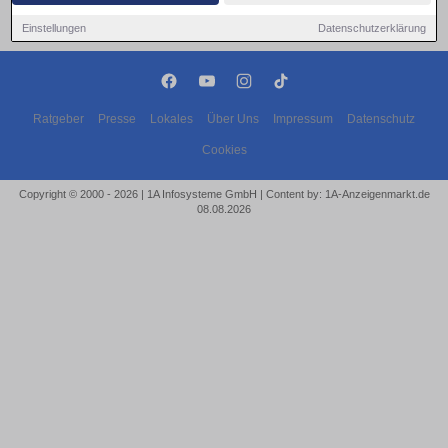
Einstellungen
Datenschutzerklärung
Ratgeber
Presse
Lokales
Über Uns
Impressum
Datenschutz
Cookies
Copyright © 2000 - 2026 | 1A Infosysteme GmbH | Content by: 1A-Anzeigenmarkt.de
08.08.2026