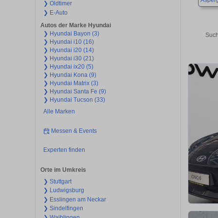
Asper
❯ Oldtimer
❯ E-Auto
Autos der Marke Hyundai
❯ Hyundai Bayon (3)
Such
❯ Hyundai i10 (16)
❯ Hyundai i20 (14)
❯ Hyundai i30 (21)
❯ Hyundai ix20 (5)
❯ Hyundai Kona (9)
❯ Hyundai Matrix (3)
❯ Hyundai Santa Fe (9)
❯ Hyundai Tucson (33)
Alle Marken
Messen & Events
Experten finden
Orte im Umkreis
❯ Stuttgart
❯ Ludwigsburg
❯ Esslingen am Neckar
❯ Sindelfingen
❯ Waiblingen