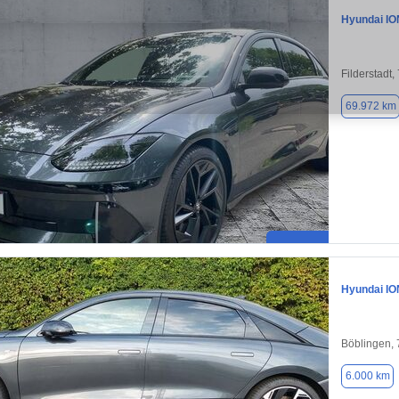
Hyundai IO
Filderstadt
69.972 km
Hyundai IO
Böblingen,
6.000 km