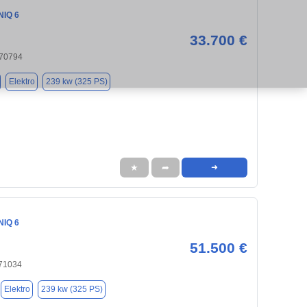
NIQ 6
33.700 €
, 70794
Elektro
239 kw (325 PS)
★
➦
➜
NIQ 6
51.500 €
 71034
Elektro
239 kw (325 PS)