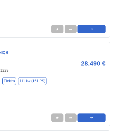
★
➦
➜
NIQ 6
28.490 €
71229
Elektro
111 kw (151 PS)
★
➦
➜