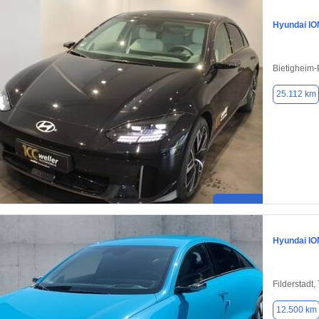
Hyundai IO
Bietigheim-
25.112 km
Hyundai IO
Filderstadt
12.500 km