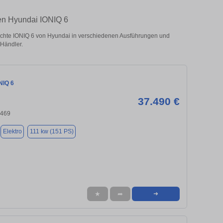
ten Hyundai IONIQ 6
chte IONIQ 6 von Hyundai in verschiedenen Ausführungen und
 Händler.
NIQ 6
37.490 €
0469
Elektro
111 kw (151 PS)
★
➦
➜