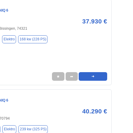
NIQ 6
37.930 €
Bissingen, 74321
Elektro
168 kw (228 PS)
★
➦
➜
NIQ 6
40.290 €
, 70794
Elektro
239 kw (325 PS)