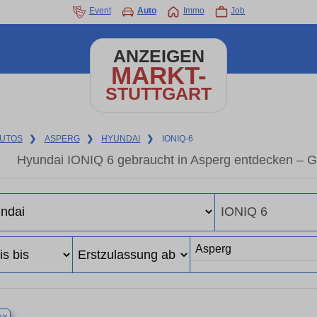
Event
Auto
Immo
Job
ANZEIGEN
MARKT-
STUTTGART
UTOS
❯
ASPERG
❯
HYUNDAI
❯
IONIQ-6
Hyundai IONIQ 6 gebraucht in Asperg entdecken – G
×