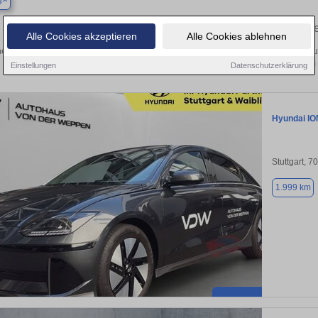
g
Finden Sie in Asperg Ihren gebrauch
Alle Cookies akzeptieren
Alle Cookies ablehnen
en Sie in Asperg einen Hyundai IONIQ 6 Gebrauchtwagen? Entdecken Sie gebrau
Preisklassen von privat und vom
Einstellungen
Datenschutzerklärung
Hyundai IO
Stuttgart, 7
1.999 km