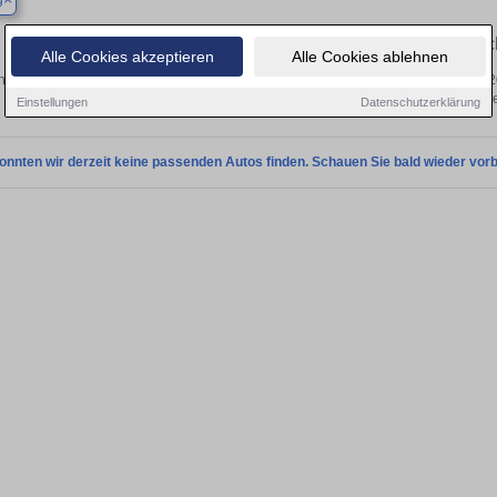
g
Finden Sie in Asperg Ihren gebrauc
Alle Cookies akzeptieren
Alle Cookies ablehnen
 Sie in Asperg einen Hyundai i20 Gebrauchtwagen? Entdecken Sie gebrauchte i2
von privat und vom Händle
Einstellungen
Datenschutzerklärung
onnten wir derzeit keine passenden Autos finden. Schauen Sie bald wieder vorb