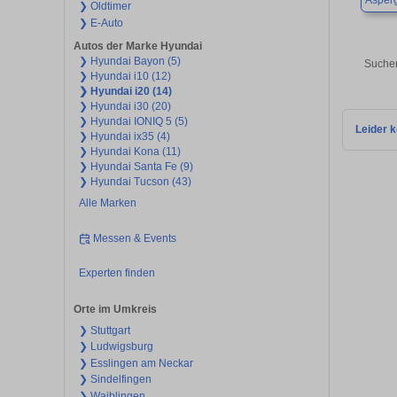
Asper
❯ Oldtimer
❯ E-Auto
Autos der Marke Hyundai
❯ Hyundai Bayon (5)
Suchen
❯ Hyundai i10 (12)
❯ Hyundai i20 (14)
❯ Hyundai i30 (20)
❯ Hyundai IONIQ 5 (5)
Leider k
❯ Hyundai ix35 (4)
❯ Hyundai Kona (11)
❯ Hyundai Santa Fe (9)
❯ Hyundai Tucson (43)
Alle Marken
Messen & Events
Experten finden
Orte im Umkreis
❯ Stuttgart
❯ Ludwigsburg
❯ Esslingen am Neckar
❯ Sindelfingen
❯ Waiblingen