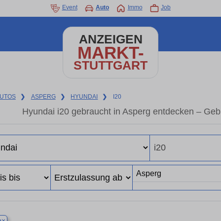
Event
Auto
Immo
Job
ANZEIGEN
MARKT-
STUTTGART
UTOS
❯
ASPERG
❯
HYUNDAI
❯
I20
Hyundai i20 gebraucht in Asperg entdecken – Geb
×