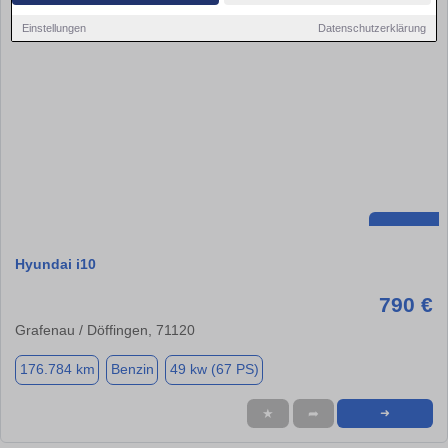
Einstellungen
Datenschutzerklärung
Hyundai i10
790 €
Grafenau / Döffingen, 71120
176.784 km
Benzin
49 kw (67 PS)
★
➦
➜