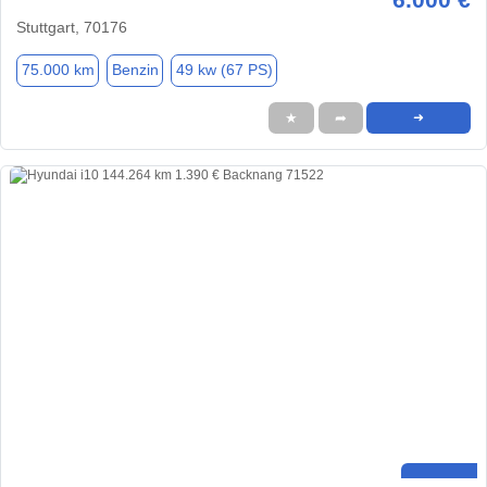
Stuttgart, 70176
75.000 km
Benzin
49 kw (67 PS)
★
➦
➜