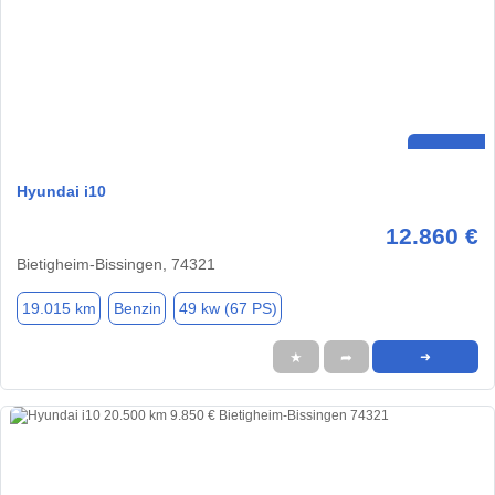
Hyundai i10
12.860 €
Bietigheim-Bissingen, 74321
19.015 km
Benzin
49 kw (67 PS)
★
➦
➜